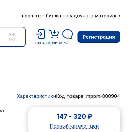
mppm.ru – биржа посадочного материала
А-Я
Регистрация
A-Z
вход
корзина
чат
Характеристики
Код товара: mppm-000904
ва
147
-
320
₽
Полный каталог цен