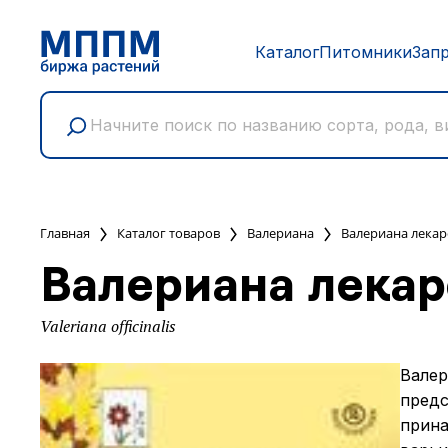
Каталог
Питомники
Зап
Главная
Каталог товаров
Валериана
Валериана лекар
Валериана лекар
Valeriana officinalis
Валер
предс
прина