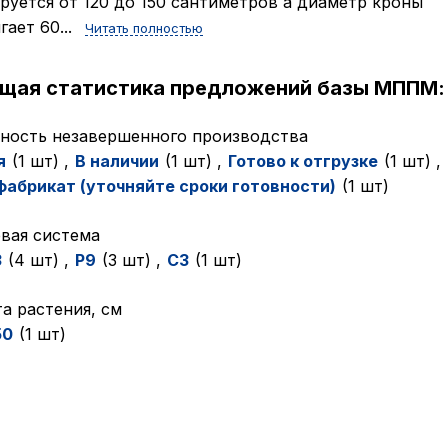
руется от 120 до 150 сантиметров а диаметр кроны
гает 60...
Читать полностью
ущая статистика предложений базы МППМ:
ность незавершенного производства
я
(1 шт)
,
В наличии
(1 шт)
,
Готово к отгрузке
(1 шт)
,
абрикат (уточняйте сроки готовности)
(1 шт)
вая система
3
(4 шт)
,
P9
(3 шт)
,
C3
(1 шт)
а растения, см
50
(1 шт)