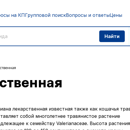
росы на КП
Групповой поиск
Вопросы и ответы
Цены
ственная
ственная
иана лекарственная известная также как кошачья тра
тавляет собой многолетнее травянистое растение
длежащее к семейству Valerianaceae. Высота растения