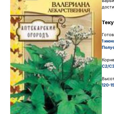
варьи
дости
Тек
Готов
1 июн
Полуф
Корне
C2/C
Высот
120-1