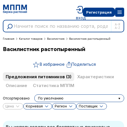
Регистрация
вход
А-Я
A-Z
Главная
Каталог товаров
Василистник
Василистник растопыренный
Василистник растопыренный
В избранное
Поделиться
Предложения питомников
(3)
Характеристики
Описание
Статистика МППМ
Отсортировано
По умолчанию
Цена
Корневая
Регион
Поставщик