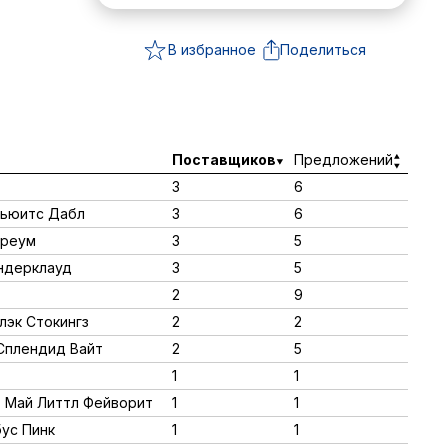
В избранное
Поделиться
Поставщиков
Предложений
3
6
 Хьюитс Дабл
3
6
уреум
3
5
андерклауд
3
5
2
9
лэк Стокингз
2
2
 Сплендид Вайт
2
5
1
1
", Май Литтл Фейворит
1
1
бус Пинк
1
1