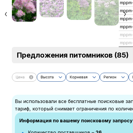
mppm-
mppm-
mppm
mppm
mppm-
mppm-
Предложения питомников
(85)
Цена
Высота
Корневая
Регион
Вы использовали все бесплатные поисковые зап
тариф, который снимает ограничения по количе
Информация по вашему поисковому запросу
Количество поставщиков –
26