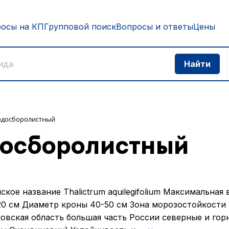
росы на КП
Групповой поиск
Вопросы и ответы
Цены
одосборолистный
досборолистный
ское название Thalictrum aquilegifolium Максимальная
20 см Диаметр кроны 40-50 см Зона морозостойкости
овская область большая часть России северные и гор