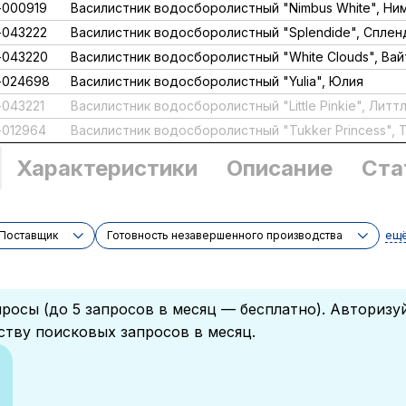
000919
Василистник водосборолистный "Nimbus White", Ни
043222
Василистник водосборолистный "Splendide", Спле
-043220
Василистник водосборолистный "White Clouds", Ва
-024698
Василистник водосборолистный "Yulia", Юлия
043221
Василистник водосборолистный "Little Pinkie", Литт
012964
Василистник водосборолистный "Tukker Princess", 
Характеристики
Описание
Ста
ещ
Поставщик
Готовность незавершенного производства
росы (до 5 запросов в месяц — бесплатно). Авторизу
ству поисковых запросов в месяц.