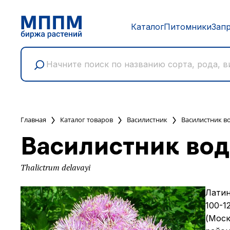
Каталог
Питомники
Зап
Главная
Каталог товаров
Василистник
Василистник в
Василистник во
Thalictrum delavayi
Латин
100-1
(Моск