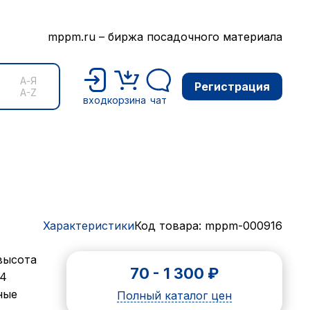
mppm.ru – биржа посадочного материала
А-Я
Регистрация
A-Z
вход
корзина
чат
Характеристики
Код товара: mppm-000916
 высота
70
-
1 300
₽
 4
ные
Полный каталог цен