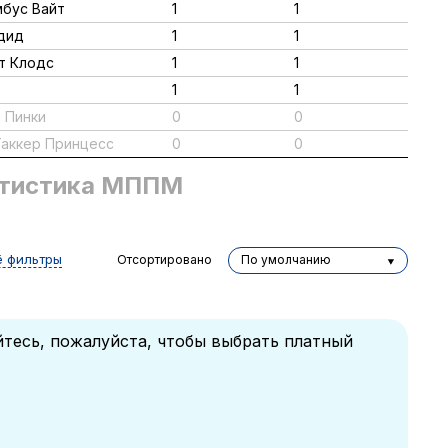
мбус Вайт
1
1
ндид
1
1
йт Клодс
1
1
1
1
л Пинки
0
0
Таккер Принцесс
0
0
тистика МППМ
ё фильтры
Отсортировано
По умолчанию
йтесь, пожалуйста, чтобы выбрать платный