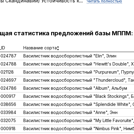
ы Скандинавии) Устойчивость к...
Читать полностью
ущая статистика предложений базы МППМ:
ID
Название сорта
-024787
Василистник водосборолистный "Elin", Элин
-024788
Василистник водосборолистный "Hewitt's Double",
021128
Василистник водосборолистный "Purpureum", Пурп
-024697
Василистник водосборолистный "Thundercloud", Т
-024786
Василистник водосборолистный "Album", Альбум
000917
Василистник водосборолистный "Black Stockings", Б
-038656
Василистник водосборолистный "Splendide White",
-033984
Василистник водосборолистный "Anne", Энн
-032075
Василистник водосборолистный "My Little Favoruite
000918
Василистник водосборолистный "Nimbus Pink", Ним