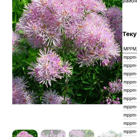
район
Тек
MPPM_
mppm
mppm
mppm-
mppm
mppm
mppm-
mppm
mppm
mppm
mppm-