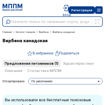
Регистрация
вход
А-Я
A-Z
Главная
Каталог товаров
Вербена
Вербена канадская
Вербена канадская
В избранное
Поделиться
Предложения питомников
(1)
Характеристики
Описание
Статистика МППМ
Отсортировано
По умолчанию
Вы использовали все бесплатные поисковые