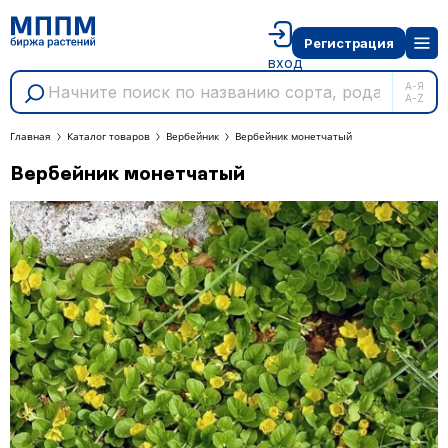
Регистрация
вход
А-Я
A-Z
Главная
Каталог товаров
Вербейник
Вербейник монетчатый
Вербейник монетчатый