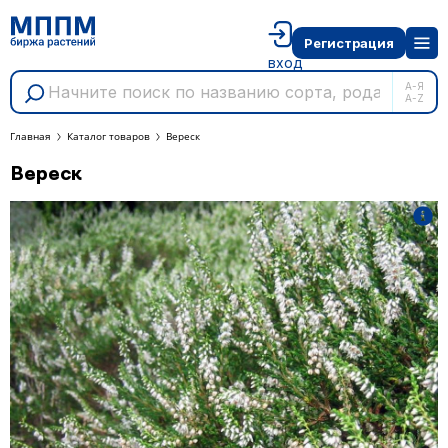
Регистрация
вход
А-Я
A-Z
Главная
Каталог товаров
Вереск
Вереск