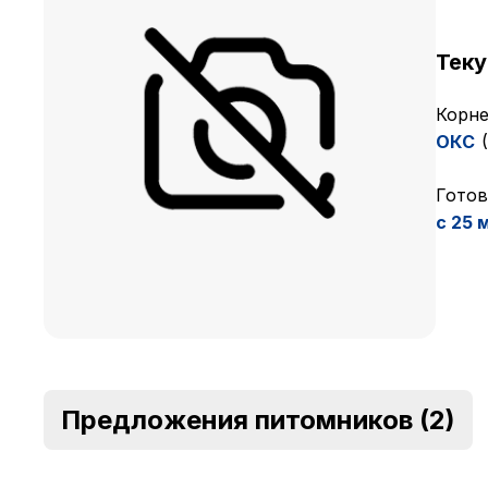
Тек
Корне
ОКC
Готов
с 25 
Предложения питомников
(2)