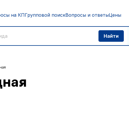
росы на КП
Групповой поиск
Вопросы и ответы
Цены
ная
дная