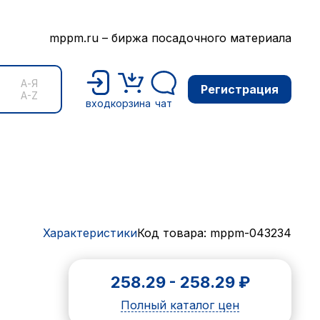
mppm.ru – биржа посадочного материала
А-Я
Регистрация
A-Z
вход
корзина
чат
Характеристики
Код товара: mppm-043234
258.29
-
258.29
₽
Полный каталог цен