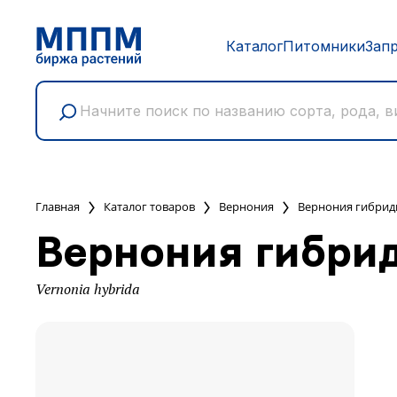
Каталог
Питомники
Зап
Главная
Каталог товаров
Вернония
Вернония гибрид
Вернония гибри
Vernonia hybrida