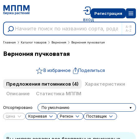
Регистрация
вход
А-Я
A-Z
Главная
Каталог товаров
Вернония
Вернония пучковатая
Вернония пучковатая
В избранное
Поделиться
Предложения питомников
(4)
Характеристики
Описание
Статистика МППМ
Отсортировано
По умолчанию
Цена
Корневая
Регион
Поставщик