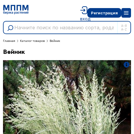
Регистрация
вход
А-Я
A-Z
Главная
Каталог товаров
Вейник
Вейник