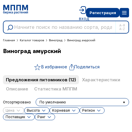
Регистрация
вход
А-Я
A-Z
Главная
Каталог товаров
Виноград
Виноград амурский
Виноград амурский
В избранное
Поделиться
Предложения питомников
(12)
Характеристики
Описание
Статистика МППМ
Отсортировано
По умолчанию
Цена
Высота
Корневая
Регион
Поставщик
Ранг