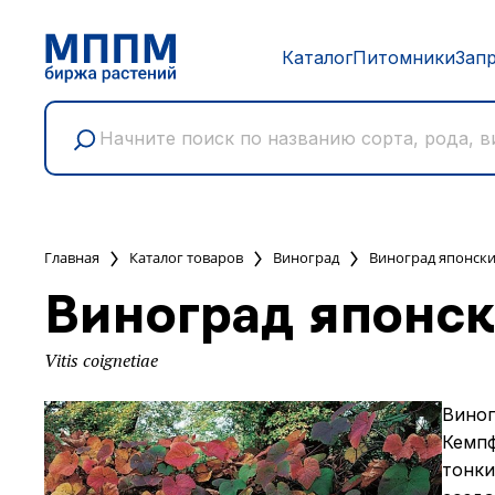
Каталог
Питомники
Зап
Главная
Каталог товаров
Виноград
Виноград японск
Виноград японс
Vitis coignetiae
Виног
Кемпф
тонки