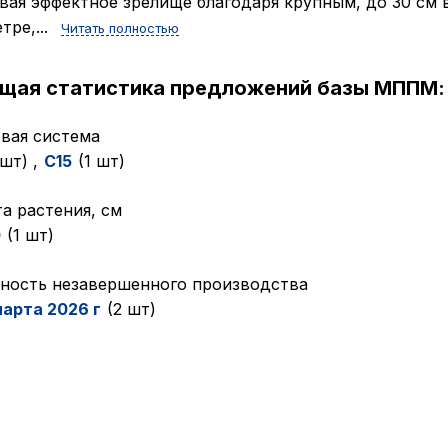
вая эффектное зрелище благодаря крупным, до 30 см 
тре,...
Читать полностью
ущая статистика предложений базы МППМ:
вая система
 шт)
,
C15
(1 шт)
а растения, см
0
(1 шт)
ность незавершенного производства
марта 2026 г
(2 шт)