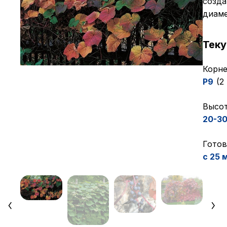
созда
диаме
Тек
Корне
P9
(2
Высот
20-3
Готов
с 25 