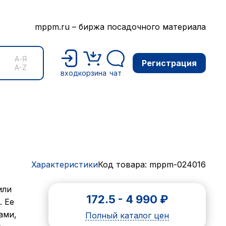
mppm.ru – биржа посадочного материала
А-Я
Регистрация
A-Z
вход
корзина
чат
Характеристики
Код товара: mppm-024016
или
172.5
-
4 990
₽
. Ее
ами,
Полный каталог цен