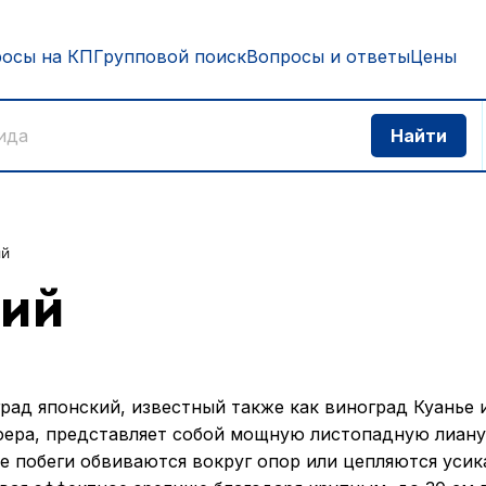
росы на КП
Групповой поиск
Вопросы и ответы
Цены
ий
кий
рад японский, известный также как виноград Куанье 
ера, представляет собой мощную листопадную лиану
е побеги обвиваются вокруг опор или цепляются усик