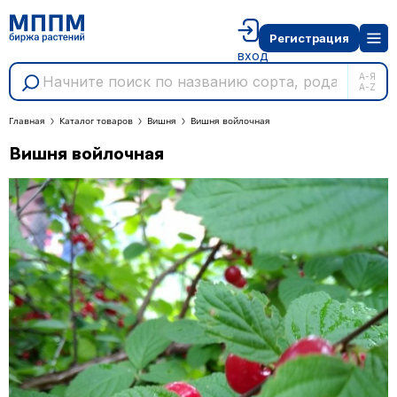
Регистрация
вход
А-Я
A-Z
Главная
Каталог товаров
Вишня
Вишня войлочная
Вишня войлочная