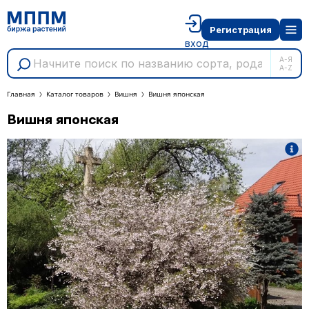
Регистрация
вход
А-Я
A-Z
Главная
Каталог товаров
Вишня
Вишня японская
Вишня японская