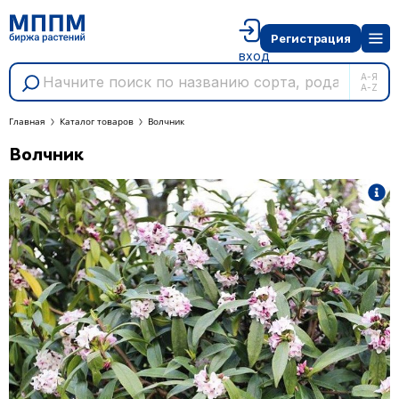
Регистрация
вход
А-Я
A-Z
Главная
Каталог товаров
Волчник
Волчник