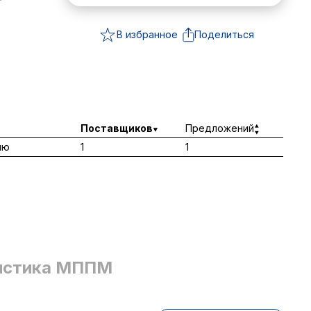
т
В избранное
Поделиться
Поставщиков
Предложений
лю
1
1
истика МППМ