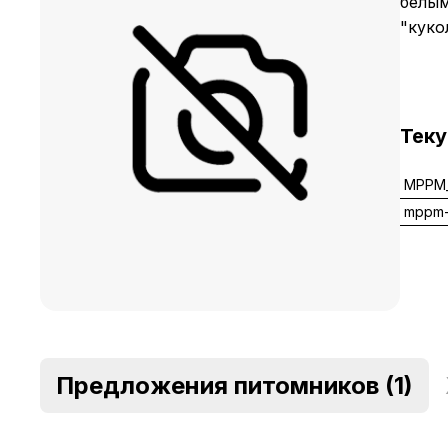
белым
"куко
Тек
MPPM_
mppm-
Предложения питомников
(1)