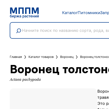
Каталог
Питомники
Зап
Главная
Каталог товаров
Воронец
Воронец толстон
Воронец толсто
Actaea pachypoda
Ворон
травя
Это р