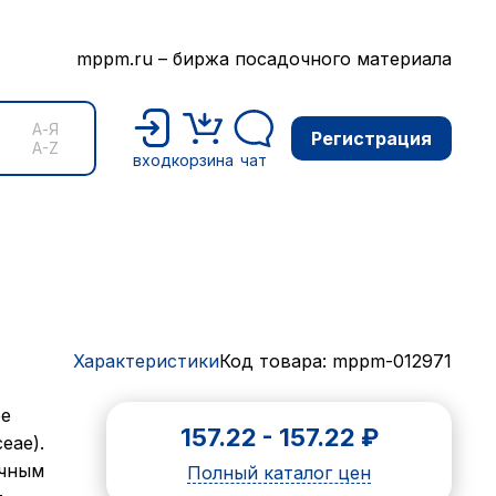
mppm.ru – биржа посадочного материала
А-Я
Регистрация
A-Z
вход
корзина
чат
Характеристики
Код товара: mppm-012971
ее
157.22
-
157.22
₽
eae).
ычным
Полный каталог цен