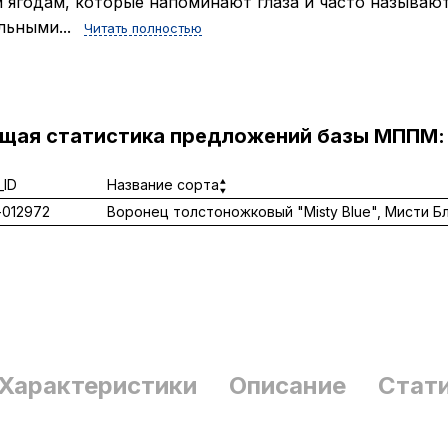
 ягодам, которые напоминают глаза и часто называю
льными...
Читать полностью
ущая статистика предложений базы МППМ:
ID
Название сорта
012972
Воронец толстоножковый "Misty Blue", Мисти Б
Характеристики
Описание
Стат