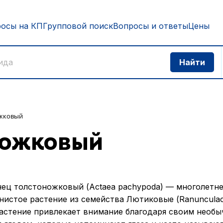
росы на КП
Групповой поиск
Вопросы и ответы
Цены
ожковый
ножковый
ец толстоножковый (Actaea pachypoda) — многолетн
нистое растение из семейства Лютиковые (Ranunculac
астение привлекает внимание благодаря своим необ