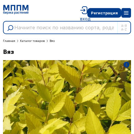
Регистрация
вход
А-Я
A-Z
Главная
Каталог товаров
Вяз
Вяз