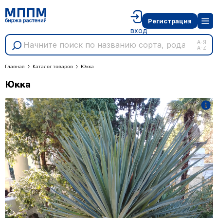
Регистрация
вход
А-Я
A-Z
Главная
Каталог товаров
Юкка
Юкка