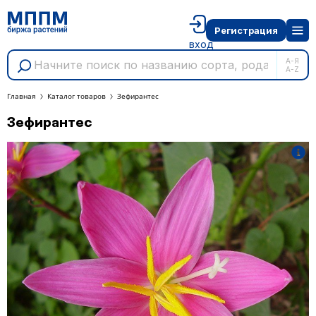
Регистрация
вход
А-Я
A-Z
Главная
Каталог товаров
Зефирантес
Зефирантес