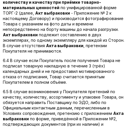
количеству и качеству при приёмке товарно-
материальных ценностей
по унифицированной форме
ТОРГ-2 (далее,
Акт выбраковки
-
Приложение № 2
к
настоящему Договору) и производится фотографирование
Товара с указанием на фото даты и времени
непосредственно на борту машины до начала разгрузки.
Акт выбраковки
подлежит составлению в двух
экземплярах, по одному экземпляру для каждой из Сторон.
В случае отсутствия
Акта выбраковки
, претензии
Покупателя не принимаются.
6.4 В случае если Покупатель после получения Товара не
подписал товарную накладную в течение 3 (трёх)
календарных дней и не предоставил мотивированного
отказа от подписания, Товар считается принятым
Покупателем в полном объёме.
6.5 В случае возникновения у Покупателя претензий по
качеству, количеству, ассортименту и упаковке Товара, он
обязуется направить Поставщику по ЭДО, либо по
Официальным контактным данным, перечисленным в
Условиях сопровождения, претензию с приложением
Акта
выбраковки
по форме, приведённой в
Приложении №2
,
подтверждающих документов (при их наличии) и