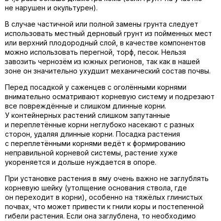
не нарушен и окультурен).
В случае частичной или полной замены грунта следует
использовать местный дерновый грунт из пойменных мест
или верхний плодородный слой, в качестве компонентов
можно использовать перегной, торф, песок. Нельзя
завозить чернозём из южных регионов, так как в нашей
зоне он значительно ухудшит механический состав почвы.
Перед посадкой у саженцев с оголёнными корнями
внимательно осматривают корневую систему и подрезают
все повреждённые и слишком длинные корни.
У контейнерных растений слишком запутанные
и переплетённые корни неглубоко насекают с разных
сторон, удаляя длинные корни. Посадка растения
с переплетёнными корнями ведёт к формированию
неправильной корневой системы, растение хуже
укореняется и дольше нуждается в опоре.
При установке растения в яму очень важно не заглублять
корневую шейку (утолщение основания ствола, где
он переходит в корни), особенно на тяжёлых глинистых
почвах, что может привести к гнили коры и постепенной
гибели растения. Если она заглублена, то необходимо