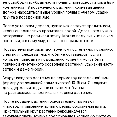
её освободить, убрав часть почвы с поверхности кома (или
контейнера). У посаженного растения корневая шейка
должна находиться выше уровня почвы с учётом усадки
грунта в посадочной яме.
После установки дерева, нужно как следует пролить ком,
чтобы он полностью пропитался водой. Делать это нужно
осторожно, не размывая почву. Можно воду лить не на ком
растения, а в саму яму, если это не размоет ком.
Посадочную яму засыпают грунтом постепенно, послойно,
уплотняя, следя за тем, чтобы не оставалось пустот,
которые приводят к подсыханию корней и могут быть
причиной угнетённого состояния растения, усыхания части
ветвей и даже гибели.
Вокруг каждого растения по периметру посадочной ямы
формируют земляной валик высотой 10-15 см. Он служит
для удержания воды при поливе: чтобы она
не растекалась, а проникала к корням растения.
После посадки растения основательно поливают
и проводят рыхление почвы с целью сохранения влаги.
Приствольный круг растений рекомендуется
замульчировать. Мульча предохраняет корневую систему