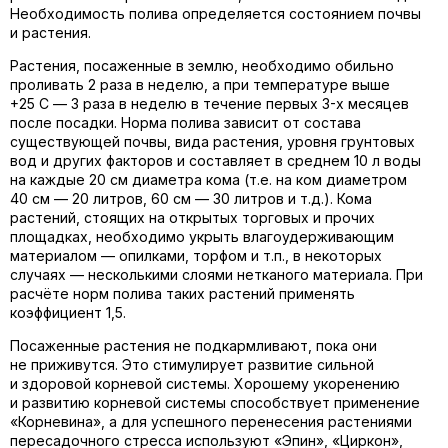
Необходимость полива определяется состоянием почвы
и растения.
Растения, посаженные в землю, необходимо обильно
проливать 2 раза в неделю, а при температуре выше
+25 С — 3 раза в неделю в течение первых 3-х месяцев
после посадки. Норма полива зависит от состава
существующей почвы, вида растения, уровня грунтовых
вод и других факторов и составляет в среднем 10 л воды
на каждые 20 см диаметра кома (т.е. на ком диаметром
40 см — 20 литров, 60 см — 30 литров и т.д.). Кома
растений, стоящих на открытых торговых и прочих
площадках, необходимо укрыть влагоудерживающим
материалом — опилками, торфом и т.п., в некоторых
случаях — несколькими слоями нетканого материала. При
расчёте норм полива таких растений применять
коэффициент 1,5.
Посаженные растения не подкармливают, пока они
не приживутся. Это стимулирует развитие сильной
и здоровой корневой системы. Хорошему укоренению
и развитию корневой системы способствует применение
«Корневина», а для успешного перенесения растениями
пересадочного стресса используют «Эпин», «Циркон»,