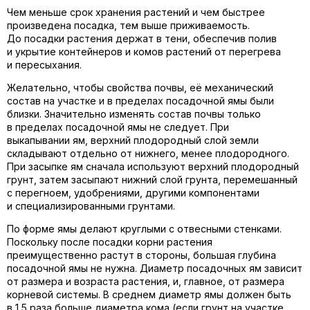
Чем меньше срок хранения растений и чем быстрее
произведена посадка, тем выше приживаемость.
До посадки растения держат в тени, обеспечив полив
и укрытие контейнеров и комов растений от перегрева
и пересыхания.
Желательно, чтобы свойства почвы, её механический
состав на участке и в пределах посадочной ямы были
близки. Значительно изменять состав почвы только
в пределах посадочной ямы не следует. При
выкапывании ям, верхний плодородный слой земли
складывают отдельно от нижнего, менее плодородного.
При засыпке ям сначала используют верхний плодородный
грунт, затем засыпают нижний слой грунта, перемешанный
с перегноем, удобрениями, другими компонентами
и специализированными грунтами.
По форме ямы делают круглыми с отвесными стенками.
Поскольку после посадки корни растения
преимущественно растут в стороны, большая глубина
посадочной ямы не нужна. Диаметр посадочных ям зависит
от размера и возраста растения, и, главное, от размера
корневой системы. В среднем диаметр ямы должен быть
в 1,5 раза больше диаметра кома (если грунт на участке