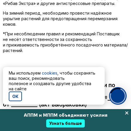
«Рибав Экстра» и другие антистрессовые препараты.
На зимний период, необходимо провести надёжное
укрытие растений для предотвращения перемерзания
комов.
*
При несоблюдении правил и рекомендаций Поставщик
не несёт ответственности за сохранность
и приживаемость приобретённого посадочного материала/
растений.
Приложение №2
Мы используем
cookies
, чтобы сохранять
ваш поиск, рекомендовать
полезное и создавать другие удобства
АКТ об установленном расхождении по
на сайте
количеству и качеству при приёмке
ОК
товарно-материальных ценностей №______
от __________ (акт выбраковки)
Место приёмки товара
АППМ и МППМ объединяют усилия
______________________________________________________________________
Узнать больше
Настоящий акт составлен по сопроводительным