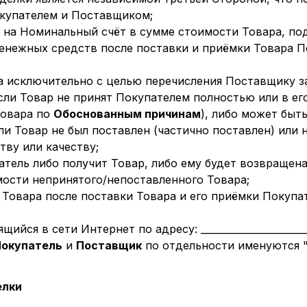
купателем и Поставщиком;
 на Номинальный счёт в сумме стоимости Товара, п
денежных средств после поставки и приёмки Товара 
а исключительно с целью перечисления Поставщику з
сли Товар не принят Покупателем полностью или в его
Товара по
Обоснованным причинам
), либо может быт
и Товар не был поставлен (частично поставлен) или 
тву или качеству;
патель либо получит Товар, либо ему будет возвращен
мости непринятого/непоставленного Товара;
Товара после поставки Товара и его приёмки Покупа
ся в сети Интернет по адресу: ________________________
Покупатель
и
Поставщик
по отдельности именуются "
елки