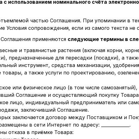
ра с использованием номинального счёта электронн
тъемлемой частью Соглашения. При упоминании в те
е Условия сопровождения, если из самого текста не 
и Соглашения применяются
следующие термины в сл
евесные и травянистые растения (включая корни, корн
и), предназначенные для пересадки (посадки), а так
льный инструмент, средства механизации, удобрения
 товары, а также услуги по проектированию, озелене
кое или физическое лицо (в том числе самозанятый),
вший Соглашение и осуществляющий покупку Товара
кое лицо, индивидуальный предприниматель или сам
родажи, заключивший Соглашение.
торых заключается договор между Поставщиком и Пок
азмещены в сети Интернет по адресу: _____________.
ы отказа в приёмке Товара: