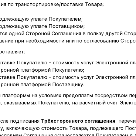
ия по транспортировке/поставке Товара;
подлежащую уплате Покупателем;
подлежащую уплате Поставщиком;
тся одной Стороной Соглашения в пользу другой Сто
шение при необходимости или по согласованию Сторо
оставляет:
ставке Покупателю – стоимость услуг Электронной п
тронной платформой Покупателю;
ставке Покупателю – стоимость услуг Электронной п
тронной платформой Поставщику.
ой платформы на условиях предоплаты посредством п
, оказываемых Покупателю, на расчётный счёт Элект
после подписания
Трёхстороннего соглашения
, перечи
у, включающую стоимость Товара, подлежащего Пост
условиям Соглашения осуществляется Покупателем в 