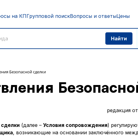
росы на КП
Групповой поиск
Вопросы и ответы
Цены
ения Безопасной сделки
вления Безопасно
редакция от
 сделки
(далее –
Условия сопровождения
) регулиру
щика
, возникающие на основании заключённого меж