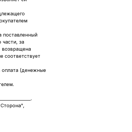
одлежащего
Покупателем
а поставленный
 части, за
ь возвращена
не соответствует
а оплата (денежные
телем.
_____________.
Сторона",