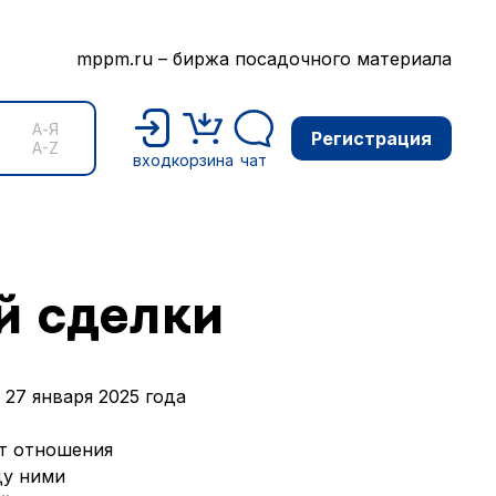
mppm.ru – биржа посадочного материала
А-Я
Регистрация
A-Z
вход
корзина
чат
й сделки
 27 января 2025 года
ют отношения
ду ними