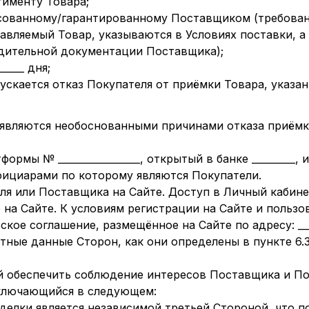
тименту Товара;
асованному/гарантированному Поставщиком (требовани
вляемый Товар, указываются в Условиях поставки, а
одительной документации Поставщика);
_____ дня;
ускается отказ Покупателя от приёмки Товара, указан
 являются необоснованными причинами отказа приёмк
ормы № _________________, открытый в банке _________,
фициарами по которому являются Покупатели.
ля или Поставщика на Сайте. Доступ в Личный кабин
 на Сайте. К условиям регистрации на Сайте и польз
ое соглашение, размещённое на Сайте по адресу: _____
тные данные Сторон, как они определены в пункте 6.
 обеспечить соблюдение интересов Поставщика и По
аключающийся в следующем:
елки является независимой третьей Стороной, что п