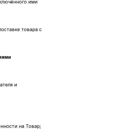
аключённого ими
поставке товара с
иями
ателя и
нности на Товар;