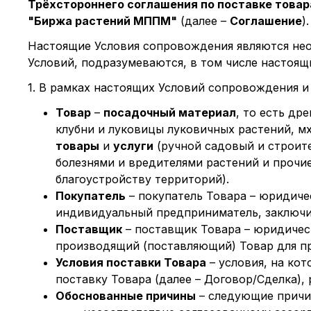
Трёхстороннего
соглашения по поставке това
"Биржа растений МППМ"
(далее –
Соглашение
).
Настоящие Условия сопровождения являются нео
Условий, подразумеваются, в том числе настоящи
1. В рамках настоящих Условий сопровождения 
Товар
–
посадочный материал
, то есть др
клубни и луковицы луковичных растений, мх
товары
и
услуги
(ручной садовый и строите
болезнями и вредителями растений и прочие
благоустройству территорий).
Покупатель
– покупатель Товара – юридичес
индивидуальный предприниматель, заключи
Поставщик
– поставщик Товара – юридичес
производящий (поставляющий) Товар для п
Условия поставки Товара
– условия, на ко
поставку Товара (далее – Договор/Сделка), р
Обоснованные причины
– следующие причин