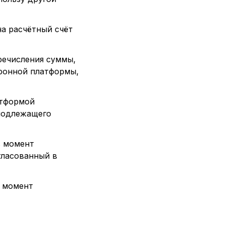
а расчётный счёт
речисления суммы,
тронной платформы,
атформой
 подлежащего
в момент
гласованный в
в момент