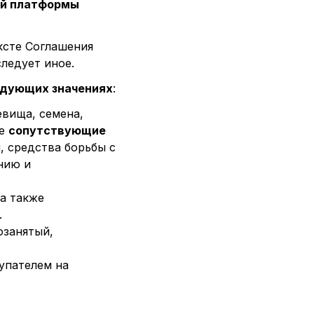
ой платформы
ксте Соглашения
следует иное.
едующих значениях
:
евища, семена,
же
сопутствующие
, средства борьбы с
нию и
 а также
.
озанятый,
упателем на