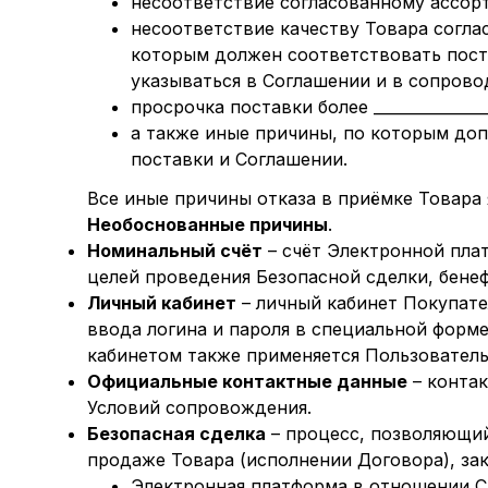
несоответствие согласованному ассор
несоответствие качеству Товара согл
которым должен соответствовать поста
указываться в Соглашении и в сопров
просрочка поставки более _______________
а также иные причины, по которым доп
поставки и Соглашении.
Все иные причины отказа в приёмке Товара
Необоснованные причины
.
Номинальный счёт
– счёт Электронной платф
целей проведения Безопасной сделки, бене
Личный кабинет
– личный кабинет Покупате
ввода логина и пароля в специальной форме
кабинетом также применяется Пользовательск
Официальные контактные данные
– контак
Условий сопровождения.
Безопасная сделка
– процесс, позволяющий
продаже Товара (исполнении Договора), з
Электронная платформа в отношении Сд