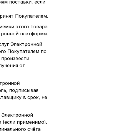
иям поставки, если
принят Покупателем.
риёмки этого Товара
ктронной платформы.
слуг Электронной
ого Покупателем по
 произвести
лучения от
ктронной
ль, подписывая
тавщику в срок, не
т Электронной
 (если применимо).
минального счёта