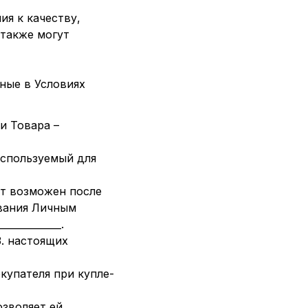
я к качеству,
 также могут
ные в Условиях
и Товара –
 используемый для
ет возможен после
ования Личным
__________.
3. настоящих
купателя при купле-
озволяет ей