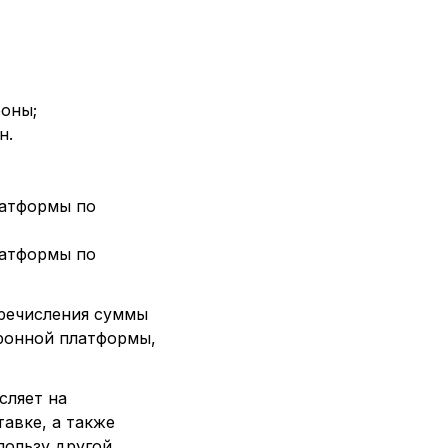
роны;
н.
латформы по
латформы по
еречисления суммы
ронной платформы,
сляет на
авке, а также
пользу другой