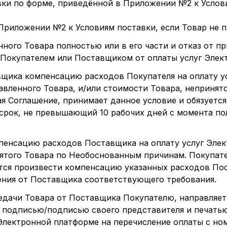
вки по форме, приведённой в
Приложении №2
к Услов
Приложении №2
к Условиям поставки, если Товар не 
ного Товара полностью или в его части и отказ от п
а Покупателем или Поставщиком от оплаты услуг Эле
вщика компенсацию расходов Покупателя на оплату у
вленного Товара, и/или стоимости Товара, непринят
 Соглашение, принимает данное условие и обязуется
срок, не превышающий 10 рабочих дней с момента по
пенсацию расходов Поставщика на оплату услуг Эле
ятого Товара по Необоснованным причинам. Покупате
ется произвести компенсацию указанных расходов Пос
ения от Поставщика соответствующего требования.
передачи Товара от Поставщика Покупателю, направляе
й подписью/подписью своего представителя и печатью
Электронной платформе на перечисление оплаты с но