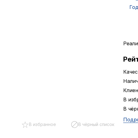
Год
Р
Реали
Рей
Качес
Налич
Клие
В изб
В чёр
Подр
В избранное
В чёрный список