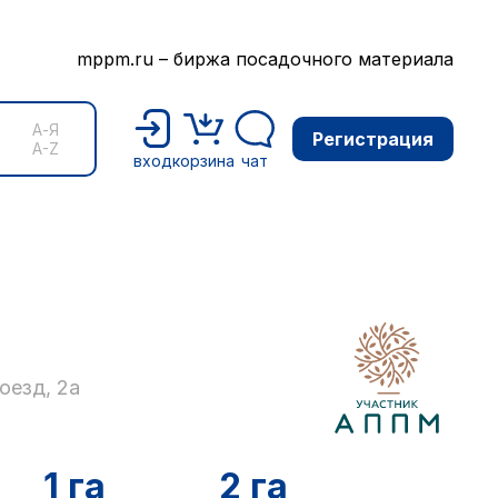
mppm.ru – биржа посадочного материала
А-Я
Регистрация
A-Z
вход
корзина
чат
оезд, 2а
1 га
2 га