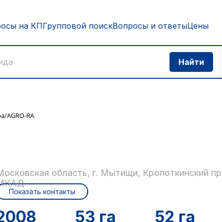
росы на КП
Групповой поиск
Вопросы и ответы
Цены
ра/AGRO-RA
Московская область, г. Мытищи, Кропоткинский пр
МКАД
Показать контакты
2008
53 га
52 га