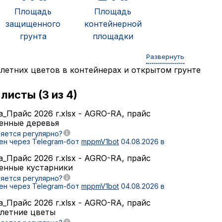
Площадь
Площадь
защищенного
контейнерной
грунта
площадки
Развернуть
летних цветов в контейнерах и открытом грунте
листы (3 из 4)
a_Прайс 2026 г.xlsx - AGRO-RA, прайс
енные деревья
яется регулярно?
ен через Telegram-бот
mppmV1bot
04.08.2026 в
a_Прайс 2026 г.xlsx - AGRO-RA, прайс
енные кустарники
яется регулярно?
ен через Telegram-бот
mppmV1bot
04.08.2026 в
a_Прайс 2026 г.xlsx - AGRO-RA, прайс
летние цветы