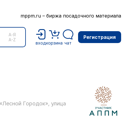
mppm.ru – биржа посадочного материала
А-Я
Регистрация
A-Z
вход
корзина
чат
«Лесной Городок», улица