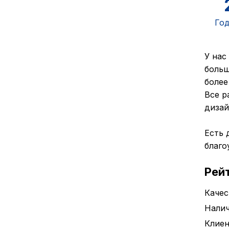
Год
У нас
больш
более
Все р
дизай
Есть 
благо
Рей
Качес
Налич
Клие