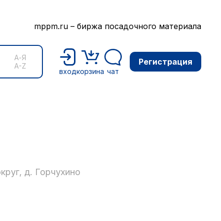
mppm.ru – биржа посадочного материала
А-Я
Регистрация
A-Z
вход
корзина
чат
руг, д. Горчухино