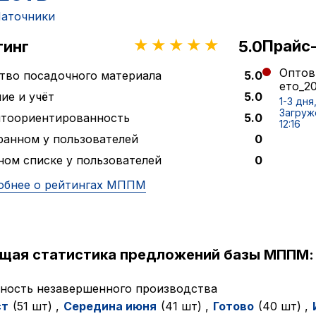
аточники
Прайс
тинг
5.0
Оптов
тво посадочного материала
5.0
ето_20
ие и учёт
5.0
1-3 дня
Загруж
нтоориентированность
5.0
12:16
ранном у пользователей
0
ном списке у пользователей
0
обнее о рейтингах МППМ
ущая статистика предложений базы МППМ:
ность незавершенного производства
ст
(51 шт)
,
Cередина июня
(41 шт)
,
Готово
(40 шт)
,