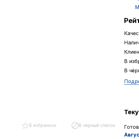
М
Рей
Качес
Налич
Клие
В изб
В чёр
Подр
Тек
В избранное
В чёрный список
Готов
Авгу