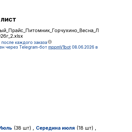
-лист
ый_Прайс_Питомник_Горчухино_Весна_Л
26г_2.xlsx
, после каждого заказа
ен через Telegram-бот
mppmV1bot
08.06.2026 в
Июль
(38 шт)
,
Cередина июля
(18 шт)
,