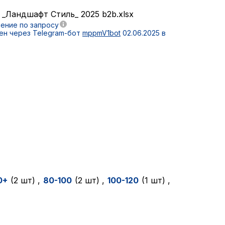
 _Ландшафт Стиль_ 2025 b2b.xlsx
ение по запросу
ен через Telegram-бот
mppmV1bot
02.06.2025 в
0+
(2 шт)
,
80-100
(2 шт)
,
100-120
(1 шт)
,