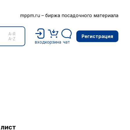
mppm.ru – биржа посадочного материала
А-Я
Регистрация
A-Z
вход
корзина
чат
-лист