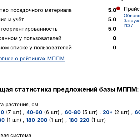
Прайс
тво посадочного материала
5.0
Обновл
ие и учёт
5.0
Загруж
11:37
нтоориентированность
5.0
ранном у пользователей
0
ном списке у пользователей
0
обнее о рейтингах МППМ
ущая статистика предложений базы МППМ:
а растения, см
70
(7 шт)
,
40-60
(6 шт)
,
60-80
(5 шт)
,
20+
(2 шт)
,
6
80
(1 шт)
,
180-200
(1 шт)
,
180-220
(1 шт)
вая система