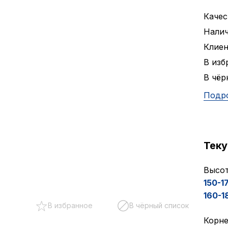
Качес
Налич
Клие
В изб
В чёр
Подр
Тек
Высот
150-1
160-1
В избранное
В чёрный список
Корне