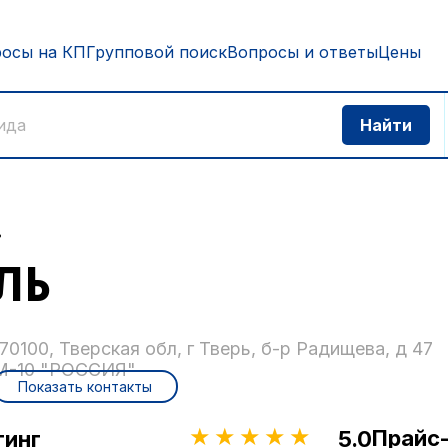
росы на КП
Групповой поиск
Вопросы и ответы
Цены
ь
ЛЬ
170100, Тверская обл, г Тверь, б-р Радищева, д 47
М-10 "РОССИЯ"
Показать контакты
Прайс
тинг
5.0