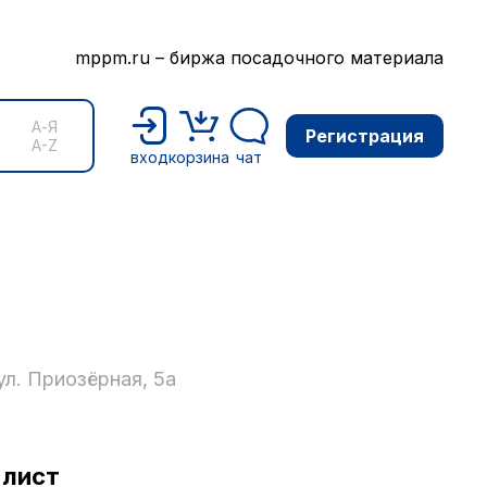
mppm.ru – биржа посадочного материала
А-Я
Регистрация
A-Z
вход
корзина
чат
ул. Приозёрная, 5а
-лист