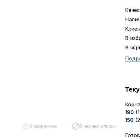
Качес
Налич
Клие
В изб
В чёр
Подр
Тек
Корне
190
(
150
(
В избранное
В чёрный список
Готов