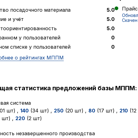
Прайс-
тво посадочного материала
5.0
Обновл
ие и учёт
5.0
Скачен 
нтоориентированность
5.0
ранном у пользователей
0
ном списке у пользователей
0
обнее о рейтингах МППМ
ущая статистика предложений базы МППМ:
вая система
101 шт)
,
140
(34 шт)
,
250
(20 шт)
,
80
(17 шт)
,
210
(12
2 шт)
,
220
(2 шт)
ность незавершенного производства