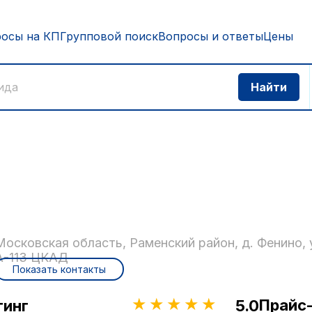
росы на КП
Групповой поиск
Вопросы и ответы
Цены
Московская область, Раменский район, д. Фенино, 
А-113 ЦКАД
Показать контакты
Прайс
тинг
5.0