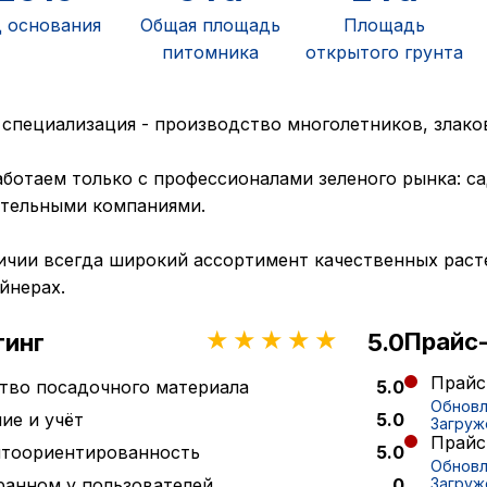
 основания
Общая площадь
Площадь
питомника
открытого грунта
специализация - производство многолетников, злаков 
ботаем только с профессионалами зеленого рынка: 
тельными компаниями.
ичии всегда широкий ассортимент качественных раст
йнерах.
Прайс
тинг
5.0
Прай
тво посадочного материала
5.0
Обновл
ие и учёт
5.0
Загруже
Прайс
нтоориентированность
5.0
Обновл
ранном у пользователей
0
Загруж