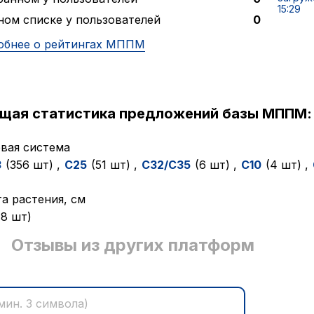
15:29
ном списке у пользователей
0
обнее о рейтингах МППМ
ущая статистика предложений базы МППМ:
вая система
3
(356 шт)
,
C25
(51 шт)
,
C32/C35
(6 шт)
,
C10
(4 шт)
,
а растения, см
78 шт)
Отзывы из других платформ