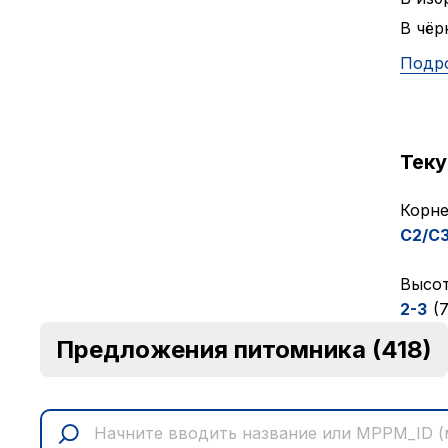
В чёр
Подр
Тек
Корне
C2/C
Высот
2-3
(
Предложения питомника
(418)