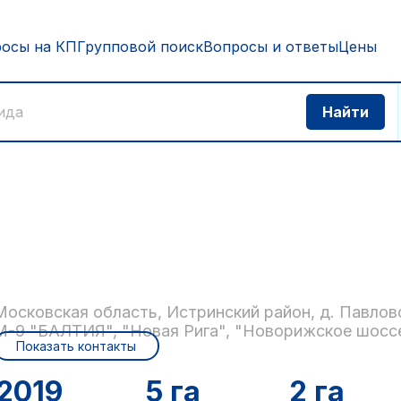
росы на КП
Групповой поиск
Вопросы и ответы
Цены
Московская область, Истринский район, д. Павлов
М-9 "БАЛТИЯ", "Новая Рига", "Новорижское шосс
Показать контакты
2019
5 га
2 га