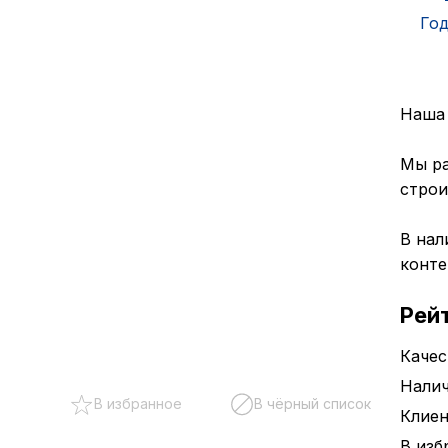
Год
Наша 
Мы ра
строи
В нал
конте
Рей
Качес
Налич
В избранное
В чёрный список
Клие
В изб