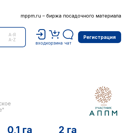
mppm.ru – биржа посадочного материала
А-Я
Регистрация
A-Z
вход
корзина
чат
ское
е"
0,1 га
2 га