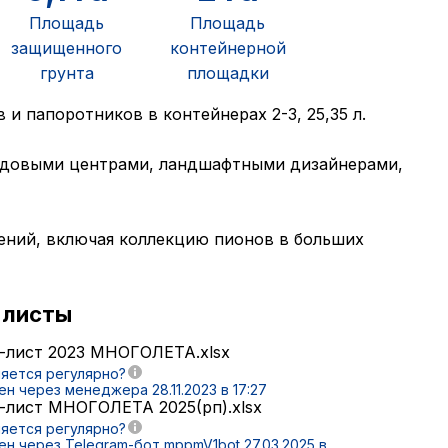
Площадь
Площадь
защищенного
контейнерной
грунта
площадки
и папоротников в контейнерах 2-3, 25,35 л.
садовыми центрами, ландшафтными дизайнерами,
ений, включая коллекцию пионов в больших
-листы
с-лист 2023 МНОГОЛЕТА.xlsx
яется регулярно?
н через менеджера 28.11.2023 в 17:27
-лист МНОГОЛЕТА 2025(рп).xlsx
яется регулярно?
ен через Telegram-бот
mppmV1bot
27.03.2025 в