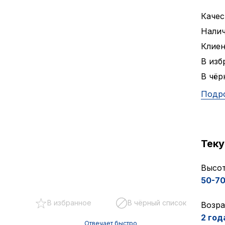
Качес
Налич
Клие
В изб
В чёр
Подр
Тек
Высот
50-7
В избранное
В чёрный список
Возра
2 год
Отвечает быстро