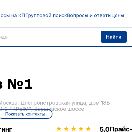
росы на КП
Групповой поиск
Вопросы и ответы
Цены
в №1
Москва, Днепропетровская улица, дом 18Б
М-2 "КРЫМ", Варшавское шоссе
Показать контакты
Прайс
тинг
5.0