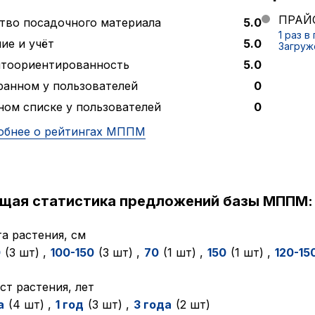
ПРАЙС
тво посадочного материала
5.0
1 раз в
ие и учёт
5.0
Загруж
нтоориентированность
5.0
ранном у пользователей
0
ном списке у пользователей
0
обнее о рейтингах МППМ
ущая статистика предложений базы МППМ:
а растения, см
0
(3 шт)
,
100-150
(3 шт)
,
70
(1 шт)
,
150
(1 шт)
,
120-15
ст растения, лет
а
(4 шт)
,
1 год
(3 шт)
,
3 года
(2 шт)