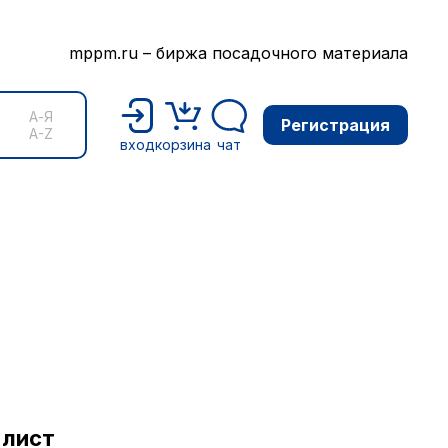
mppm.ru – биржа посадочного материала
А-Я
Регистрация
A-Z
вход
корзина
чат
-лист