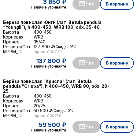
3 650 ₽
Чат
В корзину
Наличие уточняйте
Береза повислая Юнги (лат. Betula pendula
“Youngii”), h 400-450, WRB 100, обх. 35-40
Высота
400-450
Корневая
WRB
Прочее
35/40
Розница/Опт
137 800 ₽
Скидка 0%
MPPM_ID
mppm-000739
137 800 ₽
Чат
В корзину
Наличие уточняйте
Берёза повислая "Криспа" (лат. Betula
pendula “Crispa”), h 400-450, WRB 90, обх. 20-
25
Высота
400-450
Корневая
WRB
Прочее
20/25
Розница/Опт
59 500 ₽
Скидка 0%
MPPM_ID
mppm-000729
59 500 ₽
Чат
В корзину
Наличие уточняйте