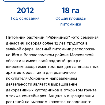
2012
18 га
Год основания
Общая площадь
питомника
15 га
3 га
Питомник растений "Рябининых" -это семейная
Площадь открытого
Площадь
династия, которая более 12 лет трудится в
грунта
контейнерной
зелёной сфере.Частный питомник расположен
площадки
на 15га в Волоколамском районе Московской
области и имеет свой садовый центр с
широким ассортиментом, как для ландшафтных
архитекторов, так и для розничного
покупателя.Основным направлением
деятельности является выращивание
декоративных кустарников в открытом грунте,
а также контейнерах. Акцент в выращивании
растений на высоком качестве посадочного