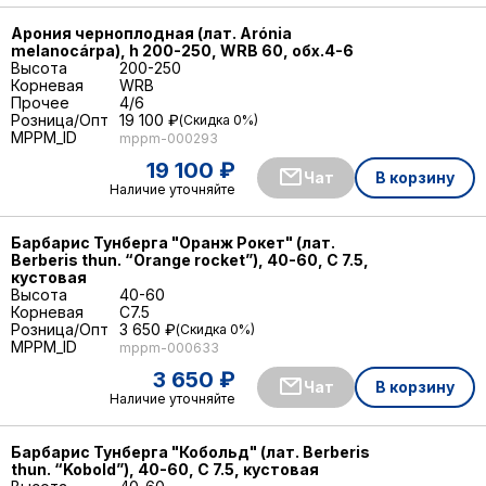
Арония черноплодная (лат. Arónia
melanocárpa), h 200-250, WRB 60, обх.4-6
Высота
200-250
Корневая
WRB
Прочее
4/6
Розница/Опт
19 100 ₽
Скидка 0%
MPPM_ID
mppm-000293
19 100 ₽
Чат
В корзину
Наличие уточняйте
Барбарис Тунберга "Оранж Рокет" (лат.
Berberis thun. “Orange rocket”), 40-60, С 7.5,
кустовая
Высота
40-60
Корневая
C7.5
Розница/Опт
3 650 ₽
Скидка 0%
MPPM_ID
mppm-000633
3 650 ₽
Чат
В корзину
Наличие уточняйте
Барбарис Тунберга "Кобольд" (лат. Berberis
thun. “Kobold”), 40-60, С 7.5, кустовая