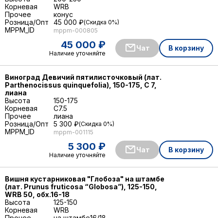
Корневая
WRB
Прочее
конус
Розница/Опт
45 000 ₽
Скидка 0%
MPPM_ID
mppm-000805
45 000 ₽
Чат
В корзину
Наличие уточняйте
Виноград Девичий пятилисточковый (лат.
Parthenocissus quinquefolia), 150-175, С 7,
лиана
Высота
150-175
Корневая
C7.5
Прочее
лиана
Розница/Опт
5 300 ₽
Скидка 0%
MPPM_ID
mppm-001115
5 300 ₽
Чат
В корзину
Наличие уточняйте
Вишня кустарниковая "Глобоза" на штамбе
(лат. Prunus fruticosa “Globosa”), 125-150,
WRB 50, обх.16-18
Высота
125-150
Корневая
WRB
Прочее
на штамбе
16/18