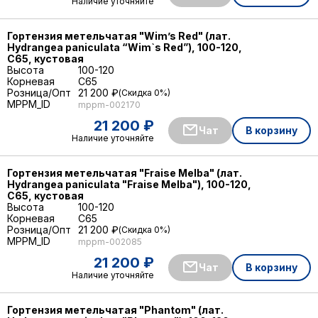
Наличие уточняйте
Гортензия метельчатая "Wim’s Red" (лат.
Hydrangea paniculata “Wim`s Red”), 100-120,
С65, кустовая
Высота
100-120
Корневая
C65
Розница/Опт
21 200 ₽
Скидка 0%
MPPM_ID
mppm-002170
21 200 ₽
Чат
В корзину
Наличие уточняйте
Гортензия метельчатая "Fraise Melba" (лат.
Hydrangea paniculata "Fraise Melba"), 100-120,
С65, кустовая
Высота
100-120
Корневая
C65
Розница/Опт
21 200 ₽
Скидка 0%
MPPM_ID
mppm-002085
21 200 ₽
Чат
В корзину
Наличие уточняйте
Гортензия метельчатая "Phantom" (лат.