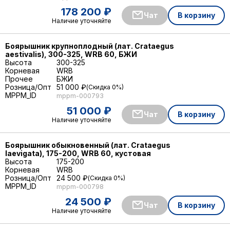
178 200 ₽
Чат
В корзину
Наличие уточняйте
Боярышник крупноплодный (лат. Crataegus
aestivalis), 300-325, WRB 60, БЖИ
Высота
300-325
Корневая
WRB
Прочее
БЖИ
Розница/Опт
51 000 ₽
Скидка 0%
MPPM_ID
mppm-000793
51 000 ₽
Чат
В корзину
Наличие уточняйте
Боярышник обыкновенный (лат. Crataegus
laevigata), 175-200, WRB 60, кустовая
Высота
175-200
Корневая
WRB
Розница/Опт
24 500 ₽
Скидка 0%
MPPM_ID
mppm-000798
24 500 ₽
Чат
В корзину
Наличие уточняйте