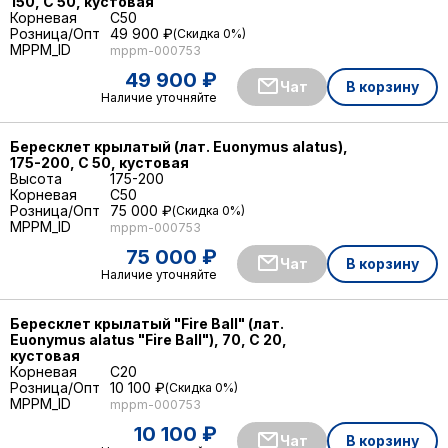
150, С 50, кустовая
Корневая
C50
Розница/Опт
49 900 ₽
Скидка 0%
MPPM_ID
mppm-000753
49 900 ₽
Чат
В корзину
Наличие уточняйте
Бересклет крылатый (лат. Euonymus alatus),
175-200, С 50, кустовая
Высота
175-200
Корневая
C50
Розница/Опт
75 000 ₽
Скидка 0%
MPPM_ID
mppm-000753
75 000 ₽
Чат
В корзину
Наличие уточняйте
Бересклет крылатый "Fire Ball" (лат.
Euonymus alatus "Fire Ball"), 70, C 20,
кустовая
Корневая
C20
Розница/Опт
10 100 ₽
Скидка 0%
MPPM_ID
mppm-000753
10 100 ₽
Чат
В корзину