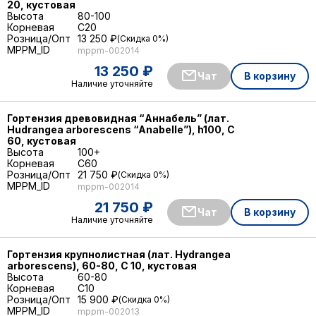
20, кустовая
Высота
80-100
Корневая
C20
Розница/Опт
13 250 ₽
Скидка 0%
MPPM_ID
mppm-002014
13 250 ₽
Чат
В корзину
Наличие уточняйте
Гортензия древовидная “Аннабель” (лат.
Hudrangea arborescens “Anabelle”), h100, С
60, кустовая
Высота
100+
Корневая
C60
Розница/Опт
21 750 ₽
Скидка 0%
MPPM_ID
mppm-002014
21 750 ₽
Чат
В корзину
Наличие уточняйте
Гортензия крупнолистная (лат. Hydrangea
arborescens), 60-80, С 10, кустовая
Высота
60-80
Корневая
C10
Розница/Опт
15 900 ₽
Скидка 0%
MPPM_ID
mppm-002013