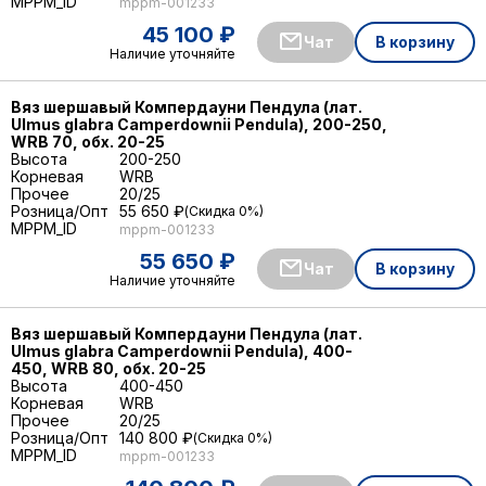
MPPM_ID
mppm-001233
45 100 ₽
Чат
В корзину
Наличие уточняйте
Вяз шершавый Компердауни Пендула (лат.
Ulmus glabra Camperdownii Pendula), 200-250,
WRB 70, обх. 20-25
Высота
200-250
Корневая
WRB
Прочее
20/25
Розница/Опт
55 650 ₽
Скидка 0%
MPPM_ID
mppm-001233
55 650 ₽
Чат
В корзину
Наличие уточняйте
Вяз шершавый Компердауни Пендула (лат.
Ulmus glabra Camperdownii Pendula), 400-
450, WRB 80, обх. 20-25
Высота
400-450
Корневая
WRB
Прочее
20/25
Розница/Опт
140 800 ₽
Скидка 0%
MPPM_ID
mppm-001233