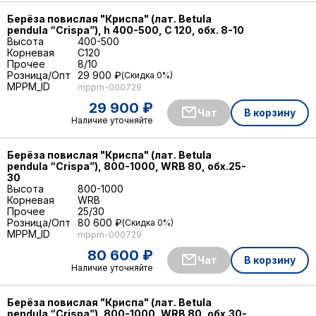
Берёза повислая "Криспа" (лат. Betula
pendula “Crispa”), h 400-500, С 120, обх. 8-10
Высота
400-500
Корневая
C120
Прочее
8/10
Розница/Опт
29 900 ₽
Скидка 0%
MPPM_ID
mppm-000729
29 900 ₽
Чат
В корзину
Наличие уточняйте
Берёза повислая "Криспа" (лат. Betula
pendula “Crispa”), 800-1000, WRB 80, обх.25-
30
Высота
800-1000
Корневая
WRB
Прочее
25/30
Розница/Опт
80 600 ₽
Скидка 0%
MPPM_ID
mppm-000729
80 600 ₽
Чат
В корзину
Наличие уточняйте
Берёза повислая "Криспа" (лат. Betula
pendula “Crispa”), 800-1000, WRB 80, обх.30-