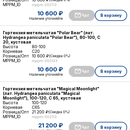
MPPM_ID
mppm-002113
10 600 ₽
Чат
В корзину
Наличие уточняйте
Гортензия метельчатая "Polar Bear" (лат.
Hydrangea paniculata "Polar Bear"), 80-100, С
20, кустовая
Высота
80-100
Корневая
C20
Розница/Опт
10 600 ₽
Скидка 0%
MPPM_ID
mppm-002143
10 600 ₽
Чат
В корзину
Наличие уточняйте
Гортензия метельчатая "Magical Moonlight"
(лат. Hydrangea paniculata "Magical
Moonlight"), 100-120, С 65, кустовая
Высота
100-120
Корневая
C65
Розница/Опт
21 200 ₽
Скидка 0%
MPPM_ID
mppm-002113
21 200 ₽
Чат
В корзину