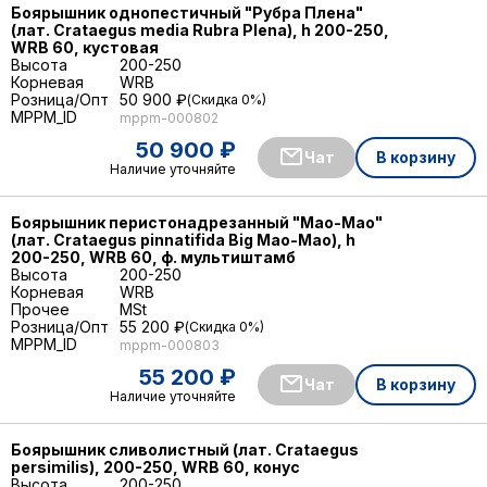
Боярышник однопестичный "Рубра Плена"
(лат. Crataegus media Rubra Plena), h 200-250,
WRB 60, кустовая
Высота
200-250
Корневая
WRB
Розница/Опт
50 900 ₽
Скидка 0%
MPPM_ID
mppm-000802
50 900 ₽
Чат
В корзину
Наличие уточняйте
Боярышник перистонадрезанный "Мао-Мао"
(лат. Crataegus pinnatifida Big Мао-Мао), h
200-250, WRB 60, ф. мультиштамб
Высота
200-250
Корневая
WRB
Прочее
MSt
Розница/Опт
55 200 ₽
Скидка 0%
MPPM_ID
mppm-000803
55 200 ₽
Чат
В корзину
Наличие уточняйте
Боярышник сливолистный (лат. Crataegus
persimilis), 200-250, WRB 60, конус
Высота
200-250