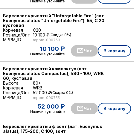
Наличие уточняйте
Бересклет крылатый "Unforgetable Fire" (лат.
Euonymus alatus "Unforgetable Fire"), 55, C 20,
кустовая
Корневая
C20
Розница/Опт
10 100 ₽
Скидка 0%
MPPM_ID
mppm-000753
10 100 ₽
Чат
В корзину
Наличие уточняйте
Бересклет крылатый компактус (лат.
Euonymus alatus Compactus), h80 - 100, WRB
60, кустовая
Высота
80+
Корневая
WRB
Розница/Опт
52 000 ₽
Скидка 0%
MPPM_ID
mppm-000755
52 000 ₽
Чат
В корзину
Наличие уточняйте
Бересклет крылатый ф.зонт (лат. Euonymus
alatus), 175-200, С 100, зонт