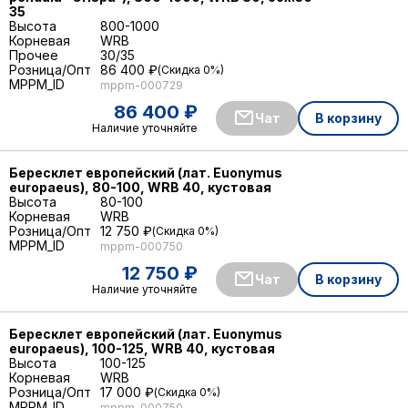
35
Высота
800-1000
Корневая
WRB
Прочее
30/35
Розница/Опт
86 400 ₽
Скидка 0%
MPPM_ID
mppm-000729
86 400 ₽
Чат
В корзину
Наличие уточняйте
Бересклет европейский (лат. Euonymus
europaeus), 80-100, WRB 40, кустовая
Высота
80-100
Корневая
WRB
Розница/Опт
12 750 ₽
Скидка 0%
MPPM_ID
mppm-000750
12 750 ₽
Чат
В корзину
Наличие уточняйте
Бересклет европейский (лат. Euonymus
europaeus), 100-125, WRB 40, кустовая
Высота
100-125
Корневая
WRB
Розница/Опт
17 000 ₽
Скидка 0%
MPPM_ID
mppm-000750