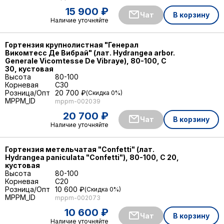
15 900 ₽
Чат
В корзину
Наличие уточняйте
Гортензия крупнолистная "Генерал
Викомтесс Де Вибрай" (лат. Hydrangea arbor.
Generale Vicomtesse De Vibraye), 80-100, С
30, кустовая
Высота
80-100
Корневая
C30
Розница/Опт
20 700 ₽
Скидка 0%
MPPM_ID
mppm-002039
20 700 ₽
Чат
В корзину
Наличие уточняйте
Гортензия метельчатая "Confetti" (лат.
Hydrangea paniculata "Confetti"), 80-100, С 20,
кустовая
Высота
80-100
Корневая
C20
Розница/Опт
10 600 ₽
Скидка 0%
MPPM_ID
mppm-002073
10 600 ₽
Чат
В корзину
Наличие уточняйте