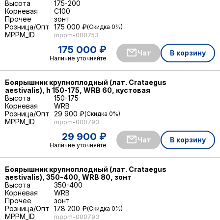
Высота
175-200
Корневая
C100
Прочее
зонт
Розница/Опт
175 000 ₽
Скидка 0%
MPPM_ID
mppm-000753
175 000 ₽
Чат
В корзину
Наличие уточняйте
Боярышник крупноплодный (лат. Crataegus
aestivalis), h 150-175, WRB 60, кустовая
Высота
150-175
Корневая
WRB
Розница/Опт
29 900 ₽
Скидка 0%
MPPM_ID
mppm-000793
29 900 ₽
Чат
В корзину
Наличие уточняйте
Боярышник крупноплодный (лат. Crataegus
aestivalis), 350-400, WRB 80, зонт
Высота
350-400
Корневая
WRB
Прочее
зонт
Розница/Опт
178 200 ₽
Скидка 0%
MPPM_ID
mppm-000793