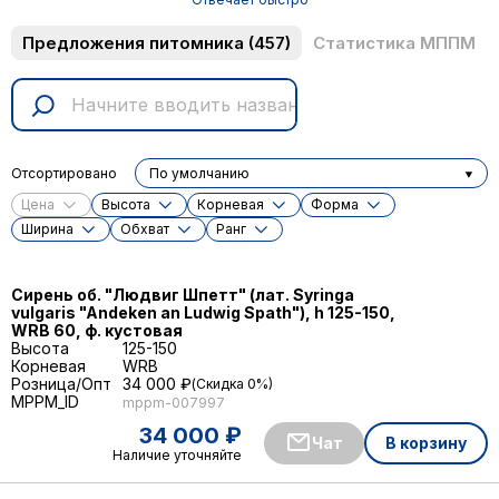
Предложения питомника
(457)
Статистика МППМ
Отсортировано
По умолчанию
Цена
Высота
Корневая
Форма
Ширина
Обхват
Ранг
Сирень об. "Людвиг Шпетт" (лат. Sуringa
vulgaris "Andeken an Ludwig Spath"), h 125-150,
WRB 60, ф. кустовая
Высота
125-150
Корневая
WRB
Розница/Опт
34 000 ₽
Скидка 0%
MPPM_ID
mppm-007997
34 000 ₽
Чат
В корзину
Наличие уточняйте