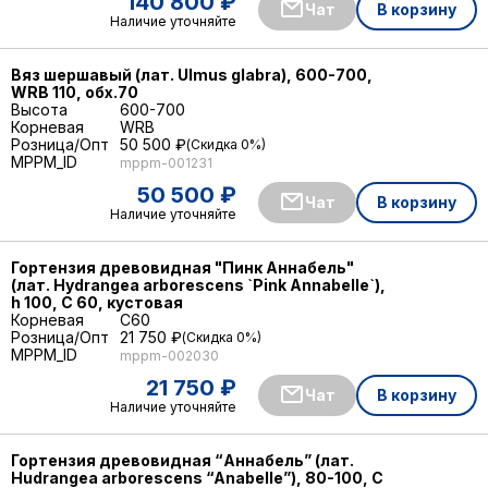
140 800 ₽
Чат
В корзину
Наличие уточняйте
Вяз шершавый (лат. Ulmus glabra), 600-700,
WRB 110, обх.70
Высота
600-700
Корневая
WRB
Розница/Опт
50 500 ₽
Скидка 0%
MPPM_ID
mppm-001231
50 500 ₽
Чат
В корзину
Наличие уточняйте
Гортензия древовидная "Пинк Аннабель"
(лат. Hydrangea arborescens `Pink Annabelle`),
h 100, С 60, кустовая
Корневая
C60
Розница/Опт
21 750 ₽
Скидка 0%
MPPM_ID
mppm-002030
21 750 ₽
Чат
В корзину
Наличие уточняйте
Гортензия древовидная “Аннабель” (лат.
Hudrangea arborescens “Anabelle”), 80-100, С