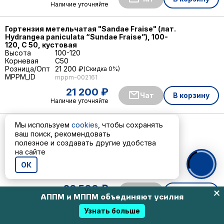
Наличие уточняйте
Гортензия метельчатая "Sandae Fraise" (лат.
Hydrangea paniculata “Sundae Fraise”), 100-
120, С 50, кустовая
Высота
100-120
Корневая
C50
Розница/Опт
21 200 ₽
Скидка 0%
MPPM_ID
mppm-002161
21 200 ₽
Чат
В корзину
Наличие уточняйте
Мы используем
cookies
, чтобы сохранять
Гортензия метельчатая "Limelight" (лат.
Hydrangea paniculata “Limelight”), 120-140, С
ваш поиск, рекомендовать
50, кустовая
полезное и создавать другие удобства
Высота
120-140
на сайте
Корневая
C50
ОК
Розница/Опт
26 500 ₽
Скидка 0%
MPPM_ID
mppm-002097
26 500 ₽
Чат
В корзину
АППМ и МППМ объединяют усилия
Наличие уточняйте
Узнать больше
Гортензия черешковая (лат. Hydrangea