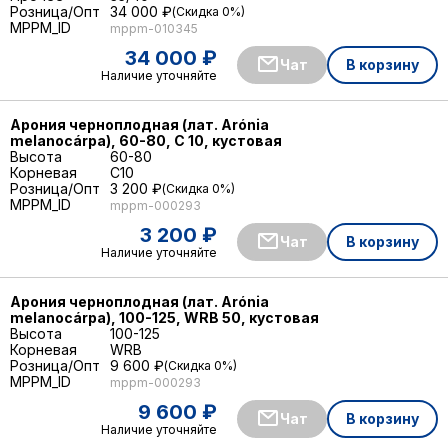
Розница/Опт
34 000 ₽
Скидка 0%
MPPM_ID
mppm-010345
34 000 ₽
Чат
В корзину
Наличие уточняйте
Арония черноплодная (лат. Arónia
melanocárpa), 60-80, С 10, кустовая
Высота
60-80
Корневая
C10
Розница/Опт
3 200 ₽
Скидка 0%
MPPM_ID
mppm-000293
3 200 ₽
Чат
В корзину
Наличие уточняйте
Арония черноплодная (лат. Arónia
melanocárpa), 100-125, WRB 50, кустовая
Высота
100-125
Корневая
WRB
Розница/Опт
9 600 ₽
Скидка 0%
MPPM_ID
mppm-000293
9 600 ₽
Чат
В корзину
Наличие уточняйте