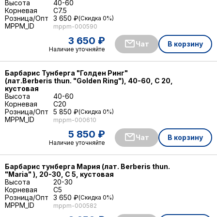
Высота
40-60
Корневая
C7.5
Розница/Опт
3 650 ₽
Скидка 0%
MPPM_ID
mppm-000590
3 650 ₽
Чат
В корзину
Наличие уточняйте
Барбарис Тунберга "Голден Ринг"
(лат.Berberis thun. "Golden Ring"), 40-60, С 20,
кустовая
Высота
40-60
Корневая
C20
Розница/Опт
5 850 ₽
Скидка 0%
MPPM_ID
mppm-000610
5 850 ₽
Чат
В корзину
Наличие уточняйте
Барбарис тунберга Мария (лат. Berberis thun.
"Maria" ), 20-30, С 5, кустовая
Высота
20-30
Корневая
C5
Розница/Опт
3 650 ₽
Скидка 0%
MPPM_ID
mppm-000582