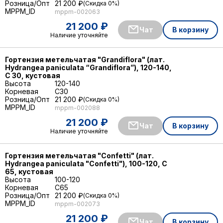
Розница/Опт
21 200 ₽
Скидка 0%
MPPM_ID
mppm-002063
21 200 ₽
Чат
В корзину
Наличие уточняйте
Гортензия метельчатая "Grandiflora" (лат.
Hydrangea paniculata “Grandiflora”), 120-140,
С 30, кустовая
Высота
120-140
Корневая
C30
Розница/Опт
21 200 ₽
Скидка 0%
MPPM_ID
mppm-002088
21 200 ₽
Чат
В корзину
Наличие уточняйте
Гортензия метельчатая "Confetti" (лат.
Hydrangea paniculata "Confetti"), 100-120, С
65, кустовая
Высота
100-120
Корневая
C65
Розница/Опт
21 200 ₽
Скидка 0%
MPPM_ID
mppm-002073
21 200 ₽
Чат
В корзину