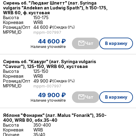
Сирень об. "Людвиг Шпетт" (лат. Sуringa
vulgaris "Andeken an Ludwig Spath"), h 150-175,
WRB 60, ф. кустовая
Высота
150-175
Корневая
WRB
Розница/Опт
44 600 ₽
Скидка 0%
MPPM_ID
mppm-007997
44 600 ₽
Чат
В корзину
Наличие уточняйте
Сирень об. "Кавурr" (лат. Sуringa vulgaris
"Cavour"), 125-150, WRB 60, кустовая
Высота
125-150
Корневая
WRB
Розница/Опт
49 900 ₽
Скидка 0%
MPPM_ID
mppm-007997
49 900 ₽
Чат
В корзину
Наличие уточняйте
Яблоня "Фонарик" (лат. Malus "Fonarik"), 350-
400, WRB 80, обх.35-40
Высота
350-400
Корневая
WRB
Прочее
35/40