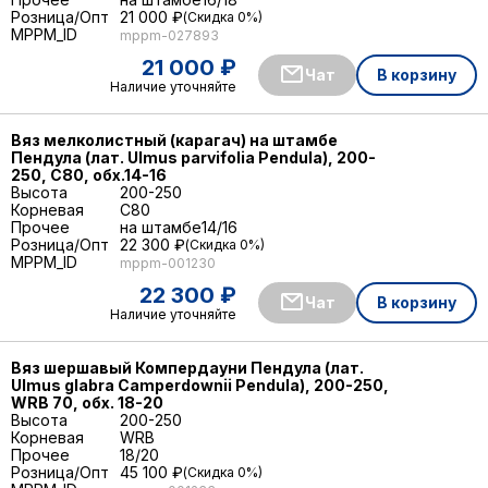
Розница/Опт
21 000 ₽
Скидка 0%
MPPM_ID
mppm-027893
21 000 ₽
Чат
В корзину
Наличие уточняйте
Вяз мелколистный (карагач) на штамбе
Пендула (лат. Ulmus parvifolia Pendula), 200-
250, С80, обх.14-16
Высота
200-250
Корневая
C80
Прочее
на штамбе
14/16
Розница/Опт
22 300 ₽
Скидка 0%
MPPM_ID
mppm-001230
22 300 ₽
Чат
В корзину
Наличие уточняйте
Вяз шершавый Компердауни Пендула (лат.
Ulmus glabra Camperdownii Pendula), 200-250,
WRB 70, обх. 18-20
Высота
200-250
Корневая
WRB
Прочее
18/20
Розница/Опт
45 100 ₽
Скидка 0%