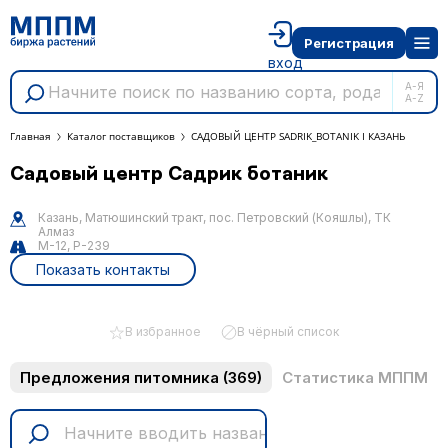
Регистрация
вход
А-Я
A-Z
Главная
Каталог поставщиков
САДОВЫЙ ЦЕНТР SADRIK_BOTANIK I КАЗАНЬ
Садовый центр Садрик ботаник
Казань, Матюшинский тракт, пос. Петровский (Кояшлы), ТК
Алмаз
М-12, Р-239
Показать контакты
В избранное
В чёрный список
Предложения питомника
(369)
Статистика МППМ