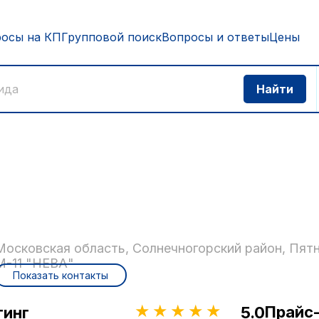
росы на КП
Групповой поиск
Вопросы и ответы
Цены
Московская область, Солнечногорский район, Пят
М-11 "НЕВА"
Показать контакты
Прайс
тинг
5.0