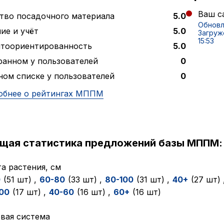
Ваш са
тво посадочного материала
5.0
Обновл
ие и учёт
5.0
Загруж
15:53
нтоориентированность
5.0
ранном у пользователей
0
ном списке у пользователей
0
обнее о рейтингах МППМ
ущая статистика предложений базы МППМ:
а растения, см
0
(51 шт)
,
60-80
(33 шт)
,
80-100
(31 шт)
,
40+
(27 шт)
00
(17 шт)
,
40-60
(16 шт)
,
60+
(16 шт)
вая система