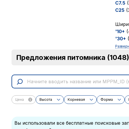
C7.5
C25
(
Ширин
'10+
'30+
Развер
Предложения питомника
(1048
Цена
Высота
Корневая
Форма
Вы использовали все бесплатные поисковые зап