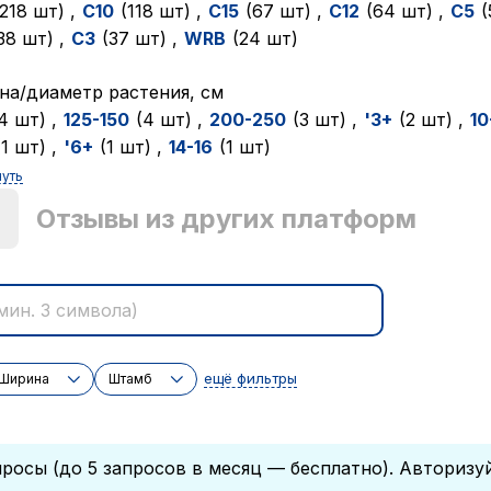
(218 шт)
,
C10
(118 шт)
,
C15
(67 шт)
,
C12
(64 шт)
,
C5
38 шт)
,
C3
(37 шт)
,
WRB
(24 шт)
а/диаметр растения, см
(4 шт)
,
125-150
(4 шт)
,
200-250
(3 шт)
,
'3+
(2 шт)
,
10
(1 шт)
,
'6+
(1 шт)
,
14-16
(1 шт)
нуть
)
Отзывы из других платформ
ещё фильтры
Ширина
Штамб
росы (до 5 запросов в месяц — бесплатно). Авторизу