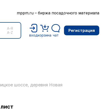
mppm.ru – биржа посадочного материала
А-Я
Регистрация
A-Z
вход
корзина
чат
ницкое шоссе, деревня Новая
-лист