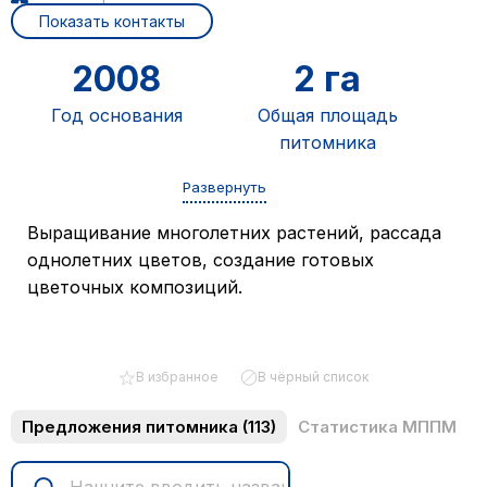
Показать контакты
2008
2 га
Год основания
Общая площадь
питомника
0,8 га
0,3 га
Развернуть
Площадь открытого
Площадь защищенного
Выращивание многолетних растений, рассада
грунта
грунта
0,5 га
0,4 га
однолетних цветов, создание готовых
цветочных композиций.
Площадь
Размер СЦ
контейнерной
площадки
В избранное
В чёрный список
Предложения питомника
(113)
Статистика МППМ