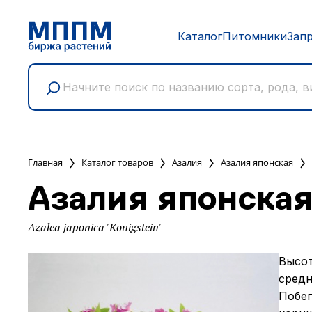
Каталог
Питомники
Зап
Главная
Каталог товаров
Азалия
Азалия японская
Азалия японская
Azalea japonica 'Konigstein'
Высот
средн
Побег