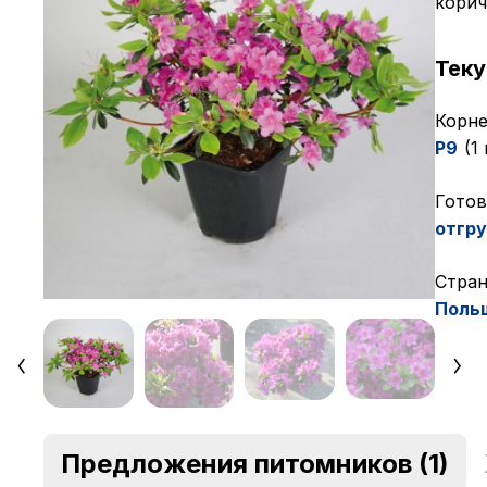
корич
Тек
Корне
P9
(1
Готов
отгру
Cтран
Поль
Предложения питомников
(1)