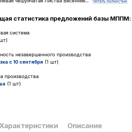
невая чешуйчатая Листва Весенняя...
Читать полностью
ущая статистика предложений базы МППМ:
вая система
 шт)
ность незавершенного производства
зка с 10 сентября
(1 шт)
а производства
ша
(1 шт)
Характеристики
Описание