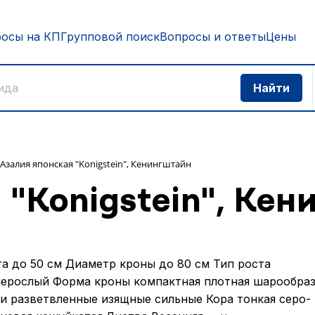
росы на КП
Групповой поиск
Вопросы и ответы
Цены
Азалия японская "Konigstein", Кенингштайн
 "Konigstein", Кен
а до 50 см Диаметр кроны до 80 см Тип роста
ерослый Форма кроны компактная плотная шарообраз
и разветвленные изящные сильные Кора тонкая серо-