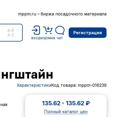
mppm.ru – биржа посадочного материала
А-Я
Регистрация
A-Z
вход
корзина
чат
ингштайн
Характеристики
Код товара: mppm-016239
135.62
-
135.62
₽
ная
Полный каталог цен