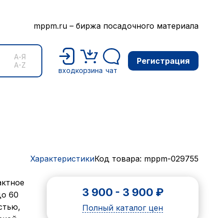
mppm.ru – биржа посадочного материала
А-Я
Регистрация
A-Z
вход
корзина
чат
Характеристики
Код товара: mppm-029755
актное
3 900
-
3 900
₽
до 60
стью,
Полный каталог цен