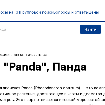
росы на КП
Групповой поиск
Вопросы и ответы
Цены
Азалия японская "Panda", Панда
 "Panda", Панда
я японская Panda (Rhododendron obtusum) — это комп
ативное растение, достигающее высоты и диаметра 
метров. Этот сорт отличается высокой морозостойко