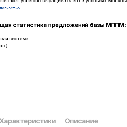
озволяет успешно выращивать его в условиях Московс
 полностью
ущая статистика предложений базы МППМ:
вая система
 шт)
Характеристики
Описание