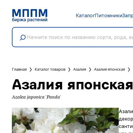
Каталог
Питомники
Зап
Главная
Каталог товаров
Азалия
Азалия японская
Азалия японская
Azalea japonica 'Panda'
Азали
декор
санти