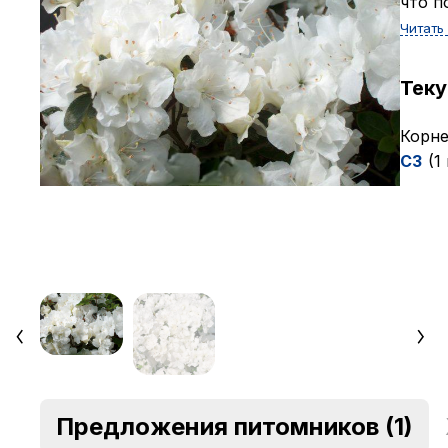
что п
Читать
Тек
Корне
C3
(1
Предложения питомников
(1)