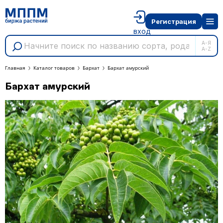
Регистрация
вход
А-Я
A-Z
Главная
Каталог товаров
Бархат
Бархат амурский
Бархат амурский