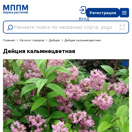
Регистрация
вход
А-Я
A-Z
Главная
Каталог товаров
Дейция
Дейция кальмиецветная
Дейция кальмиецветная