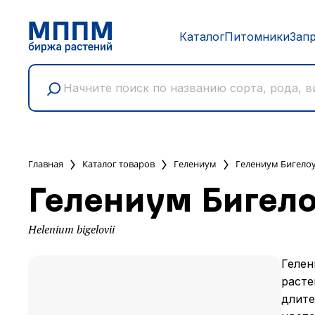
Каталог
Питомники
Зап
Главная
Каталог товаров
Гелениум
Гелениум Бигело
Гелениум Бигел
Helenium bigelovii
Гелен
расте
длите