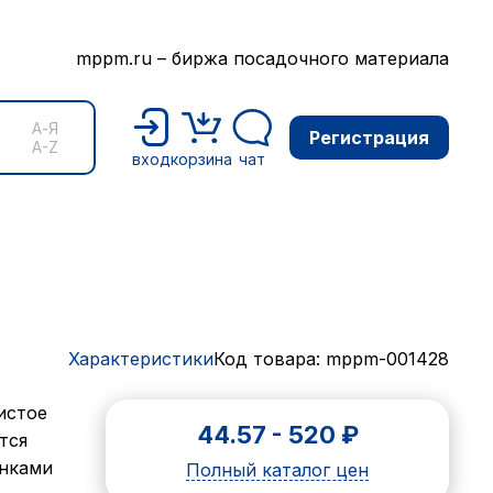
mppm.ru – биржа посадочного материала
А-Я
Регистрация
A-Z
вход
корзина
чат
Характеристики
Код товара: mppm-001428
нистое
44.57
-
520
₽
тся
енками
Полный каталог цен