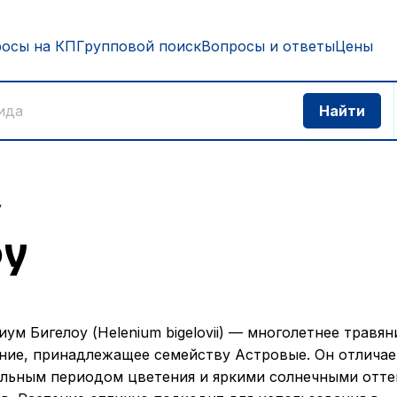
росы на КП
Групповой поиск
Вопросы и ответы
Цены
у
оу
иум Бигелоу (Helenium bigelovii) — многолетнее травя
ние, принадлежащее семейству Астровые. Он отличае
льным периодом цветения и яркими солнечными отт