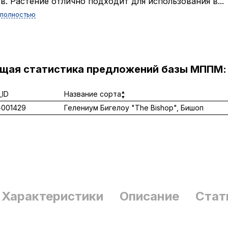
в. Растение отлично подходит для использования в...
 полностью
ущая статистика предложений базы МППМ:
ID
Название сорта
001429
Гелениум Бигелоу "The Bishop", Бишоп
Характеристики
Описание
Стат