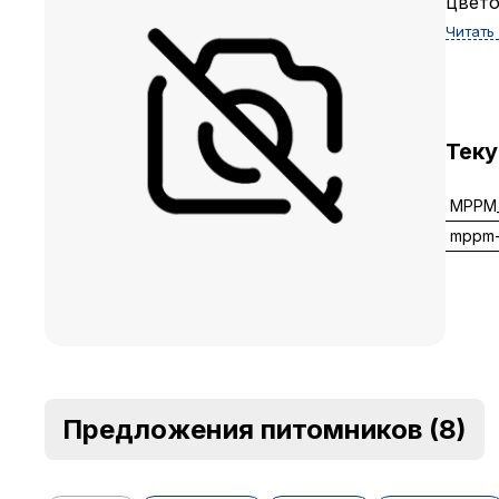
цвето
Читать
Тек
MPPM_
mppm-
Предложения питомников
(8)