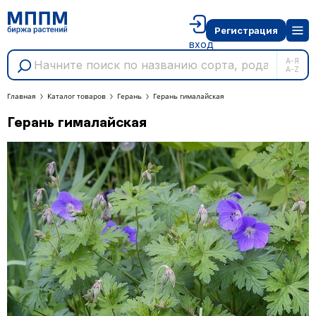
Регистрация
вход
А-Я
A-Z
Главная
Каталог товаров
Герань
Герань гималайская
Герань гималайская