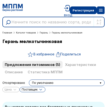
Регистрация
вход
А-Я
A-Z
Главная
Каталог товаров
Герань
Герань мелкотычинковая
Герань мелкотычинковая
В избранное
Поделиться
Предложения питомников
(5)
Характеристики
Описание
Статистика МППМ
Отсортировано
По умолчанию
Цена
Поставщик