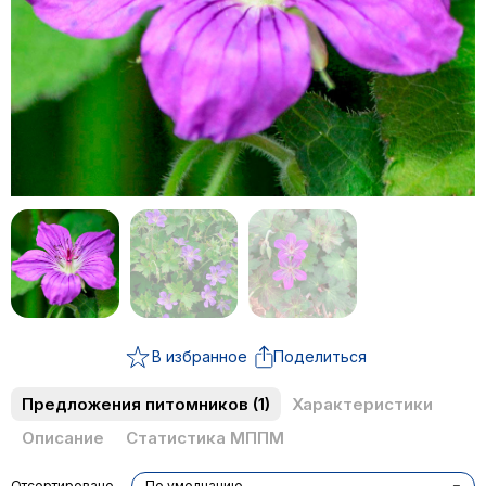
В избранное
Поделиться
Предложения питомников
(1)
Характеристики
Описание
Статистика МППМ
Отсортировано
По умолчанию