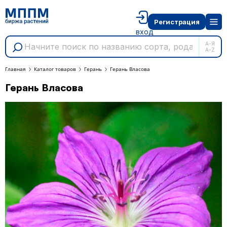
Регистрация
вход
А-Я
A-Z
Главная
Каталог товаров
Герань
Герань Власова
Герань Власова