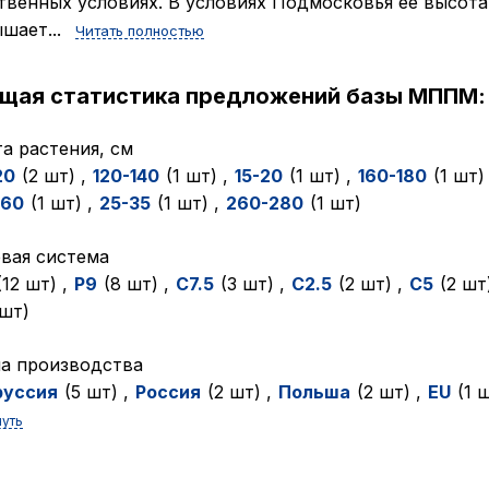
твенных условиях. В условиях Подмосковья ее высота
шает...
Читать полностью
ущая статистика предложений базы МППМ:
а растения, см
20
(2 шт)
,
120-140
(1 шт)
,
15-20
(1 шт)
,
160-180
(1 шт
260
(1 шт)
,
25-35
(1 шт)
,
260-280
(1 шт)
вая система
(12 шт)
,
P9
(8 шт)
,
C7.5
(3 шт)
,
C2.5
(2 шт)
,
C5
(2 шт
 шт)
а производства
руссия
(5 шт)
,
Pоссия
(2 шт)
,
Польша
(2 шт)
,
EU
(1 
нуть