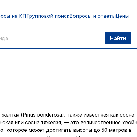
росы на КП
Групповой поиск
Вопросы и ответы
Цены
 желтая (Pinus ponderosa), также известная как сосна
нская или сосна тяжелая, — это величественное хвой
о, которое может достигать высоты до 50 метров в