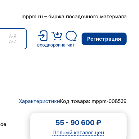
mppm.ru – биржа посадочного материала
А-Я
Регистрация
A-Z
вход
корзина
чат
Характеристики
Код товара: mppm-008539
55
-
90 600
₽
ное
Полный каталог цен