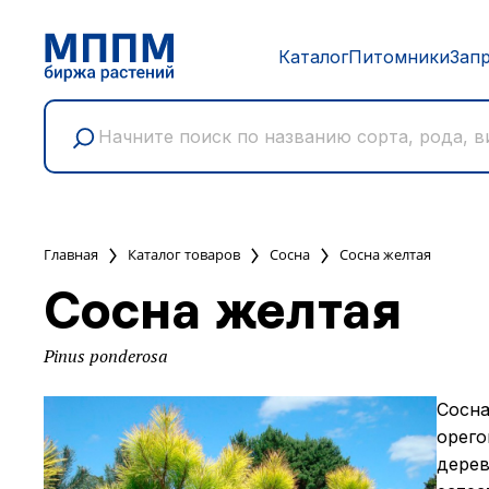
Каталог
Питомники
Зап
Главная
Каталог товаров
Сосна
Сосна желтая
Сосна желтая
Pinus ponderosa
Сосна
орего
дерев