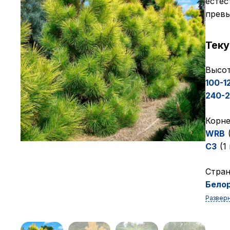
естес
превы
Тек
Высот
100-1
240-
Корне
WRB
C3
(1
Cтран
Бело
Развер