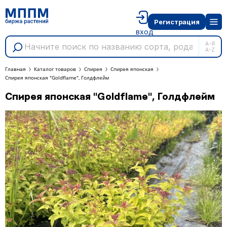
Регистрация
вход
А-Я
A-Z
Главная
Каталог товаров
Спирея
Спирея японская
Спирея японская "Goldflame", Голдфлейм
Спирея японская "Goldflame", Голдфлейм