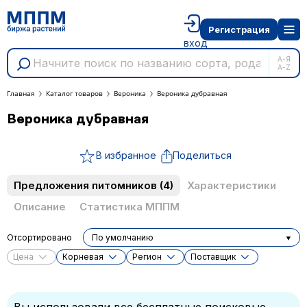
Регистрация
вход
А-Я
A-Z
Главная
Каталог товаров
Вероника
Вероника дубравная
Вероника дубравная
В избранное
Поделиться
Предложения питомников
(4)
Характеристики
Описание
Статистика МППМ
Отсортировано
По умолчанию
Цена
Корневая
Регион
Поставщик