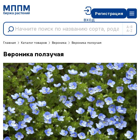
Регистрация
вход
А-Я
A-Z
Главная
Каталог товаров
Вероника
Вероника ползучая
Вероника ползучая