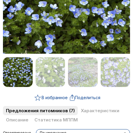
В избранное
Поделиться
Предложения питомников
(7)
Характеристики
Описание
Статистика МППМ
Отсортировано
По умолчанию