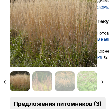
диаме
Читать
Тек
Готов
В нал
Корне
P9
(2
Предложения питомников
(3)