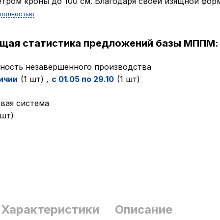
тром кроны до 100 см. Благодаря своей изящной форме
 полностью
ущая статистика предложений базы МППМ:
ность незавершенного производства
ичии
(1 шт)
,
с 01.05 по 29.10
(1 шт)
вая система
 шт)
Характеристики
Описание