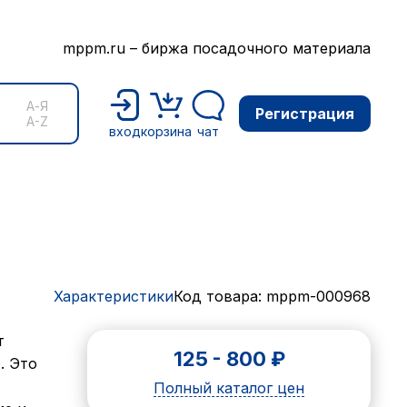
mppm.ru – биржа посадочного материала
А-Я
Регистрация
A-Z
вход
корзина
чат
Характеристики
Код товара: mppm-000968
т
125
-
800
₽
. Это
Полный каталог цен