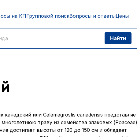
росы на КП
Групповой поиск
Вопросы и ответы
Цены
ий
к канадский или Calamagrostis canadensis представляе
 многолетнюю траву из семейства злаковых (Poaceae)
ние достигает высоты от 120 до 150 см и обладает