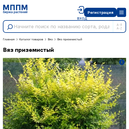
Регистрация
вход
А-Я
A-Z
Главная
Каталог товаров
Вяз
Вяз приземистый
Вяз приземистый